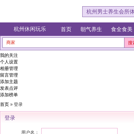
杭州男士养生会所体验网，专注杭
杭州休闲玩乐
首页
朝气养生
食全食美
狂欢派对
商家
搜索
我的关注
个人设置
相册管理
留言管理
添加主题
发表点评
添加榜单
首页
» 登录
登录
用户名：
密码：
记住密码(30天)
登录