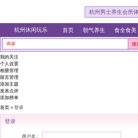
杭州男士养生会所体验网，专注杭
杭州休闲玩乐
首页
朝气养生
食全食美
狂欢派对
商家
搜索
我的关注
个人设置
相册管理
留言管理
添加主题
发表点评
添加榜单
首页
» 登录
登录
用户名：
密码：
记住密码(30天)
登录