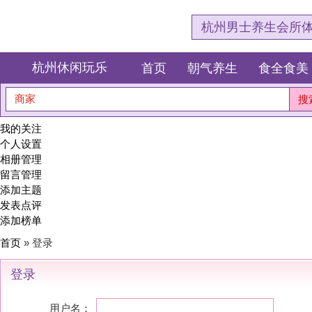
杭州男士养生会所体验网，专注杭
杭州休闲玩乐
首页
朝气养生
食全食美
狂欢派对
商家
搜索
我的关注
个人设置
相册管理
留言管理
添加主题
发表点评
添加榜单
首页
» 登录
登录
用户名：
密码：
记住密码(30天)
登录