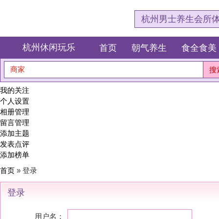
杭州男士养生会所体验网，专注杭
杭州休闲玩乐
首页
朝气养生
食全食美
狂欢派对
商家
搜索
我的关注
个人设置
相册管理
留言管理
添加主题
发表点评
添加榜单
首页
» 登录
登录
用户名：
密码：
记住密码(30天)
登录