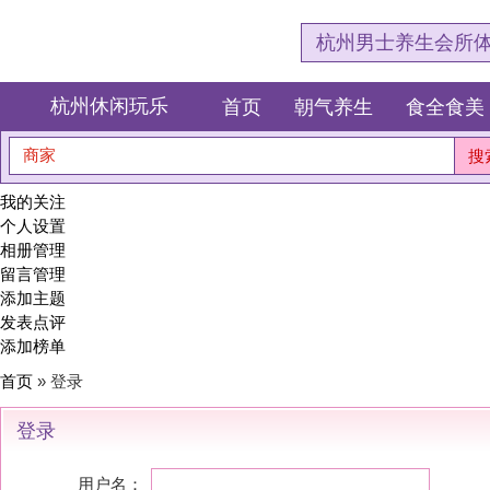
杭州男士养生会所体验网，专注杭
杭州休闲玩乐
首页
朝气养生
食全食美
狂欢派对
商家
搜索
我的关注
个人设置
相册管理
留言管理
添加主题
发表点评
添加榜单
首页
» 登录
登录
用户名：
密码：
记住密码(30天)
登录