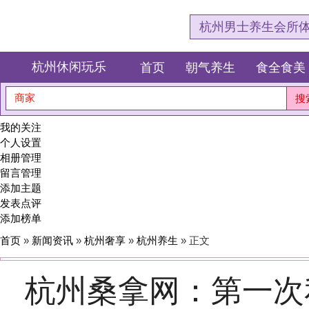
杭州男士养生会所体验网，专注杭
杭州休闲玩乐
首页
朝气养生
食全食美
狂欢派对
商家
搜索
我的关注
个人设置
相册管理
留言管理
添加主题
发表点评
添加榜单
首页
»
新闻资讯
»
杭州奢享
»
杭州养生
» 正文
杭州桑拿网：第一次私汤瑶
享受