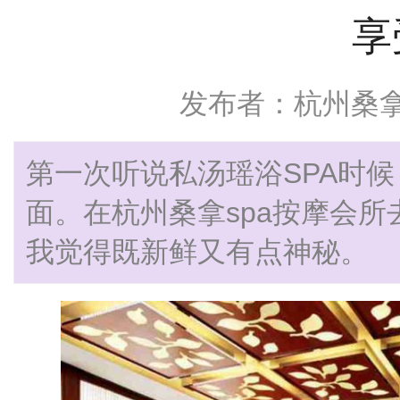
发布者：杭州桑拿SPA
浏
第一次听说私汤瑶浴SPA时候，我并
面。在杭州桑拿spa按摩会所去过不少
我觉得既新鲜又有点神秘。