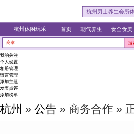
杭州男士养生会所体验网，专注杭
杭州休闲玩乐
首页
朝气养生
食全食美
狂欢派对
商家
搜索
我的关注
个人设置
相册管理
留言管理
添加主题
发表点评
添加榜单
杭州
»
公告
» 商务合作 » 正文
商
发布时间：202