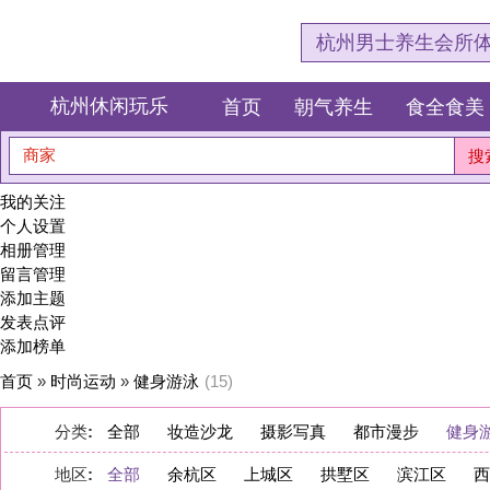
杭州男士养生会所体验网，专注杭
杭州休闲玩乐
首页
朝气养生
食全食美
狂欢派对
商家
搜索
我的关注
个人设置
相册管理
留言管理
添加主题
发表点评
添加榜单
首页
»
时尚运动
»
健身游泳
(15)
分类
:
全部
妆造沙龙
摄影写真
都市漫步
健身游泳
地区
:
全部
余杭区
上城区
拱墅区
滨江区
西湖区
萧山区
淳安县
桐庐县
建德市
显示:
图文
图片
|
数量:
10
20
40
|
排序:
推荐度
点评数量
浏览量