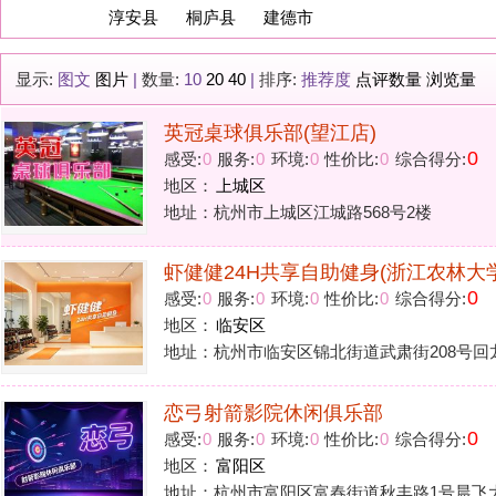
英冠桌球俱乐部(望江店)
0
感受:
0
服务:
0
环境:
0
性价比:
0
综合得分:
地区：
上城区
地址：杭州市上城区江城路568号2楼
虾健健24H共享自助健身(浙江农林大学店)
0
感受:
0
服务:
0
环境:
0
性价比:
0
综合得分:
地区：
临安区
地址：杭州市临安区锦北街道武肃街208号回龙创业大厦
恋弓射箭影院休闲俱乐部
0
感受:
0
服务:
0
环境:
0
性价比:
0
综合得分:
地区：
富阳区
地址：杭州市富阳区富春街道秋丰路1号晨飞大厦1101室
菲瑞健身馆
0
感受:
0
服务:
0
环境:
0
性价比:
0
综合得分:
地区：
桐庐县
地址：杭州桐庐县城学圣路327号汇金大厦501.502号
卿玺射击射箭俱乐部
0
感受:
0
服务:
0
环境:
0
性价比:
0
综合得分: