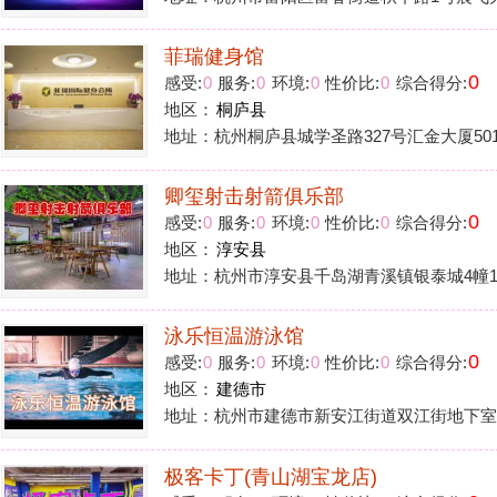
地区：
淳安县
地址：杭州市淳安县千岛湖青溪镇银泰城4幢102室2FL2047-L2
泳乐恒温游泳馆
0
感受:
0
服务:
0
环境:
0
性价比:
0
综合得分:
地区：
建德市
地址：杭州市建德市新安江街道双江街地下室1号B区
极客卡丁(青山湖宝龙店)
0
感受:
0
服务:
0
环境:
0
性价比:
0
综合得分:
地区：
临安区
地址：杭州市临安区科技大道2588号青山湖宝龙广场M-F3-002
鸣翠蓝湾
0
感受:
0
服务:
0
环境:
0
性价比:
0
综合得分:
地区：
富阳区
地址：杭州市富阳区银湖街道九龙大道188号三江
文豪武杰俱乐部
0
感受:
0
服务:
0
环境:
0
性价比:
0
综合得分:
地区：
余杭区
地址：杭州市余杭区海创路海智中心3号楼201室