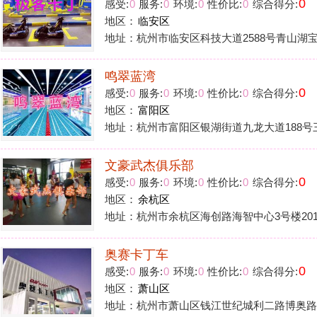
奥赛卡丁车
0
感受:
0
服务:
0
环境:
0
性价比:
0
综合得分:
地区：
萧山区
地址：杭州市萧山区钱江世纪城利二路博奥路口p1停车场
15
1
2
>
花铺子
|
免责声明
|
隐私政
Powered by
huapu
免责声明：站内会员言论仅代表个人观点，并