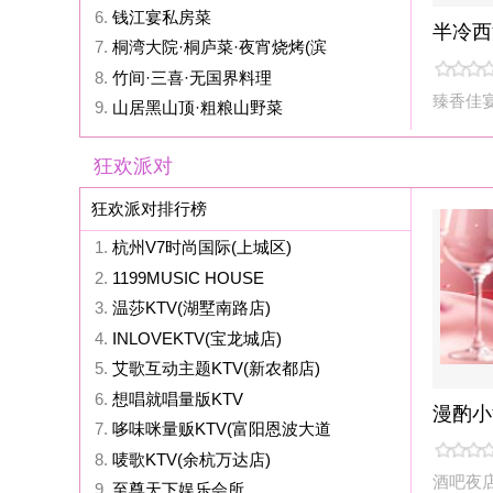
1.
杭州V7时尚国际(上城区)
2.
1199MUSIC HOUSE
3.
温莎KTV(湖墅南路店)
4.
INLOVEKTV(宝龙城店)
5.
艾歌互动主题KTV(新农都店)
6.
想唱就唱量版KTV
漫酌小酒馆
7.
哆味咪量贩KTV(富阳恩波大道
8.
唛歌KTV(余杭万达店)
酒吧夜店
临安区
9.
至尊天下娱乐会所
时尚运动
时尚运动排行榜
1.
ORCO TATTOO喔叩刺青
2.
NASHOW纳秀形象设计(屋顶
3.
LABO拉柏造型(杭州大厦店)
4.
瀛琦造型(星光大道二期店)
5.
OMG造型(下沙银泰店)
6.
小桑树染烫改变专门店(上亿广场
楚沅先生专业男士脱毛.
7.
Eleven发社
8.
美源形象设计(ins风北软店)