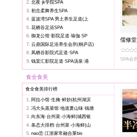
6.
御龙公馆·影院足道·瑜伽 SP
儒修堂SPA
7.
云鼎国际足浴养生会所(桐庐店)
8.
凤栖谷影院式足道·SPA
SPA会所
临安区
9.
钱棠汇影院足道·SPA汤泉·港
食全食美
食全食美排行榜
1.
阿拉小馆·生腌·鲜炒(杭州湖滨
2.
冯大头蒸菜馆·地道萧山味·钱塘
3.
向东海·台州菜·小海鲜(城西银
4.
条态大排档·台州菜·小海鲜(山
5.
nao㞪·江浙家常融合莱bis
6.
钱江宴私房菜
半冷西溪·私厨宴
7.
桐湾大院·桐庐菜·夜宵烧烤(滨
8.
竹间·三喜·无国界料理
臻香佳宴
余杭区
9.
山居黑山顶·粗粮山野菜
狂欢派对
狂欢派对排行榜