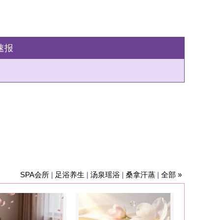
瑶浴
|
桑拿汗蒸
|
全部 »