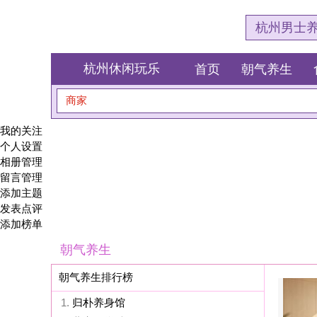
杭州男士养生会所体验网
杭州休闲玩乐
首页
朝气养生
食全食美
商家
搜索
我的关注
个人设置
相册管理
留言管理
添加主题
发表点评
添加榜单
朝气养生
朝气养生排行榜
1.
归朴养身馆
2.
北夜·jk学院SPA
3.
初念柔舞养生SPA
4.
蓝波湾SPA 男土养生足道(上
5.
花栖谷足浴SPA