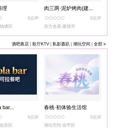
体验生活馆
0点评
临平区
漫步
|
健身游泳
|
全部 »
乐部(望江...
0点评