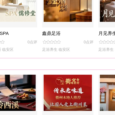
鑫鼎足浴
月见养生馆
邂逅SP
0点评
0点评
0点评
足浴养生
临安区
足浴养生
临安区
SPA会所
臻香佳宴
|
东方名菜
|
世界
衢味食府(萧山店)
之之の料理
肉三两·泥
0点评
0点评
0点评
臻香佳宴
萧山区
世界风味
钱塘区
东方名菜
酒吧夜店
|
歌厅KTV
|
私影