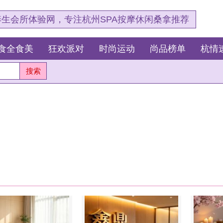
，专注杭州SPA按摩休闲桑拿推荐
狂欢派对
时尚运动
尚品榜单
杭情速报
SPA会所
|
足浴养生
|
汤泉