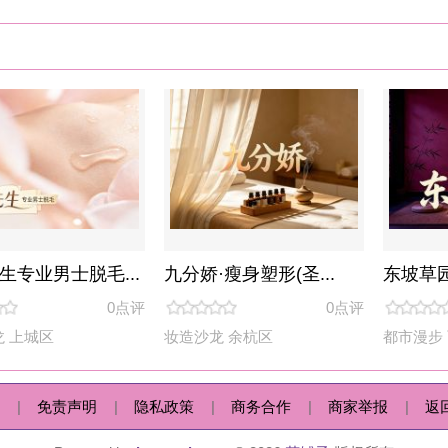
妆造沙龙
余杭区
都市漫步
西湖区
健身游泳
|
隐私政策
|
商务合作
|
商家举报
|
返回顶部
|
 by
huapuzi.com
© 2026
花铺子
版权所有
人观点，并不代表本站同意其观点，本站不承担由此引起的法律责任。