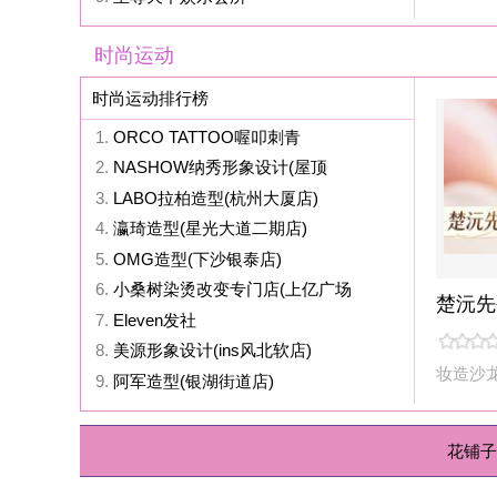
妆造沙龙
上城区
9.
阿军造型(银湖街道店)
花铺子
|
免责声明
Powered
免责声明：站内会员言论仅代表个