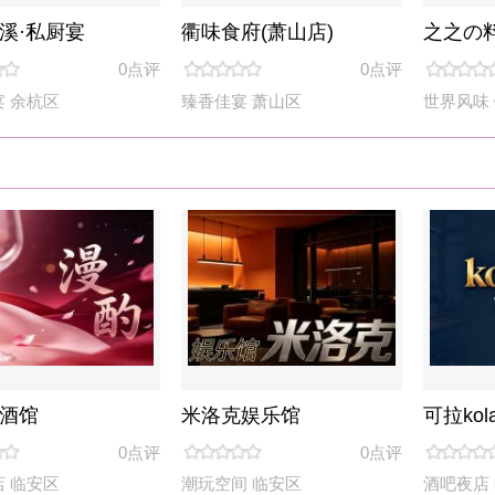
米洛克娱乐馆
可拉kola bar...
春桃·初
0点评
0点评
0点评
潮玩空间
临安区
酒吧夜店
临安区
潮玩空间
妆造沙龙
|
摄影写真
|
都市
..
九分娇·瘦身塑形(圣...
东坡草园
英冠桌球俱
0点评
0点评
0点评