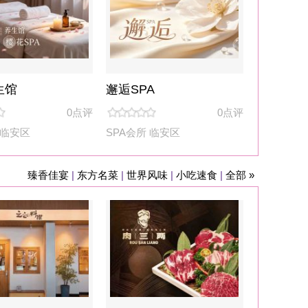
A
0点评
临安区
风味
|
小吃速食
|
全部 »
炉烤肉(建...
0点评
建德市
轰趴
|
潮玩空间
|
全部 »