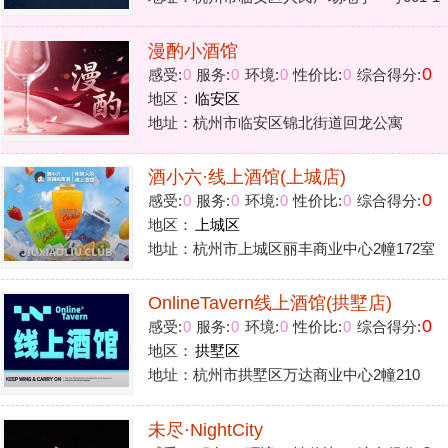
地区：
上城区
地址：杭州市上城区丽丰商业中心2幢172室
OnlineTavern线上酒馆(拱墅店)
0
感受:
0
服务:
0
环境:
0
性价比:
0
综合得分:
地区：
拱墅区
地址：杭州市拱墅区万达商业中心2幢210
未尽·NightCity
0
感受:
0
服务:
0
环境:
0
性价比:
0
综合得分:
地区：
滨江区
地址：杭州市滨江区恒鑫大厦5A06室
Joy酒隐(海关店)
0
感受:
0
服务:
0
环境:
0
性价比:
0
综合得分:
地区：
西湖区
地址：杭州市西湖区华星路2-2号
火·bar绿色德州小酒馆
0
感受:
0
服务:
0
环境:
0
性价比:
0
综合得分:
地区：
萧山区
地址：杭州市萧山区钱江大观A幢501-3