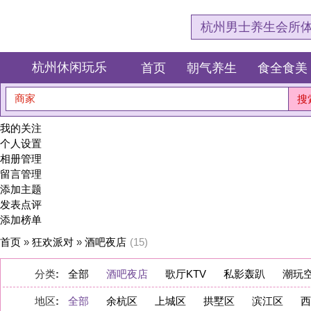
杭州男士养生会所体验网，专注杭
杭州休闲玩乐
首页
朝气养生
食全食美
狂欢派对
商家
搜索
我的关注
个人设置
相册管理
留言管理
添加主题
发表点评
添加榜单
首页
»
狂欢派对
»
酒吧夜店
(15)
分类
:
全部
酒吧夜店
歌厅KTV
私影轰趴
潮玩空间
地区
:
全部
余杭区
上城区
拱墅区
滨江区
西湖区
萧山区
淳安县
桐庐县
建德市
显示:
图文
图片
|
数量:
10
20
40
|
排序:
推荐度
点评数量
浏览量