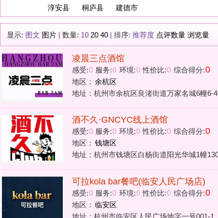
凌晨三点酒馆
0
感受:
0
服务:
0
环境:
0
性价比:
0
综合得分:
地区：
余杭区
地址：杭州市余杭区良渚街道万家名城6幢6-4号
酒不久·GNCYC线上酒馆
0
感受:
0
服务:
0
环境:
0
性价比:
0
综合得分:
地区：
钱塘区
地址：杭州市钱塘区白杨街道阳光华城1幢130室(蒲公英天地东
可拉kola bar餐吧(临安人民广场店)
0
感受:
0
服务:
0
环境:
0
性价比:
0
综合得分:
地区：
临安区
地址：杭州市临安区人民广场地字一号001-1
漫酌小酒馆
0
感受:
0
服务:
0
环境:
0
性价比:
0
综合得分:
地区：
临安区
地址：杭州市临安区锦北街道回龙公寓
酒小六·线上酒馆(上城店)
0
感受:
0
服务:
0
环境:
0
性价比:
0
综合得分: