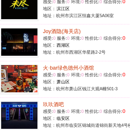
玖玖酒吧
0
感受:
0
服务:
0
环境:
0
性价比:
0
综合得分:
地区：
临安区
地址：杭州市临安区锦城街道锦街新天地4号楼3楼101-103
15
1
2
>
花铺子
|
免责声明
|
隐私政
Powered by
huapu
免责声明：站内会员言论仅代表个人观点，并