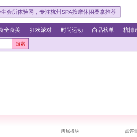
，专注杭州SPA按摩休闲桑拿推荐
狂欢派对
时尚运动
尚品榜单
杭情速报
所属板块
点评量
图片量
浏览量
时尚运动
>
健身游泳
0
1
69
时尚运动
>
健身游泳
0
1
84
时尚运动
>
健身游泳
0
1
87