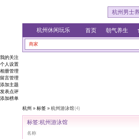
杭州男士养生会所体验网
杭州休闲玩乐
首页
朝气养生
食全食美
商家
搜索
我的关注
个人设置
相册管理
留言管理
添加主题
发表点评
添加榜单
杭州
»
标签
» 杭州游泳馆
(4)
标签:杭州游泳馆
名称
舒适堡凌嘉游泳馆(星光店)
泳乐恒温游泳馆
动友游泳健身俱乐部(黄龙店)