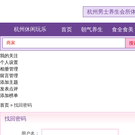
杭州男士养生会所体验网，专注杭
杭州休闲玩乐
首页
朝气养生
食全食美
狂欢派对
商家
搜索
我的关注
个人设置
相册管理
留言管理
添加主题
发表点评
添加榜单
首页
» 找回密码
找回密码
用户名：
E-mail：
提交