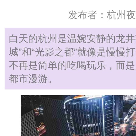
白天的杭州是温婉安静的龙井茶。了晚
城”和“光影之都”就像是慢慢打开了
不再是简单的吃喝玩乐，而是关于光
都市漫游。