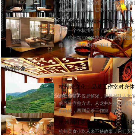
杭州印象
[
都
杭州茶文化：品茶工作室对身体带
[
吃
杭州品茶不仅是解渴，更是品味古老传承
的养生疗愈方式。从龙井村茶园到西湖边
[
都
的茶楼，再到品茶工作室，茶艺...
[
吃
杭州网红美食小吃：打卡拍照点亮
[
都
杭州美食小吃从来不缺故事，它们安安静
静地待在某个老街的转角、某条小巷的深
[
吃
处，用最朴素的方式，为这座城...
[
都
花铺子
|
免责声明
|
隐私政
Powered by
huapu
免责声明：站内会员言论仅代表个人观点，并