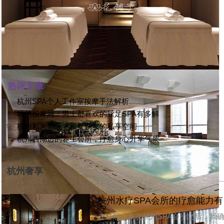
一个地方
里的SPA个人
热评文章
杭州SPA个人工作室按摩手法解析
[
SPA会所
杭州按摩网：男士都喜欢的丝足SPA有多解
特服务
杭州私人影院：和女朋友的私享空间
[
SPA会所
杭州西湖边的养生会所，疗愈身心升华气质
[
SPA会所
体验
杭州奢享
[
SPA会所
[
杭
按摩体验
杭州水疗SPA会所的疗愈能力有
[
杭
[
杭州养生
去过那么多次杭州SPA会所之后，我确信
杭州水疗SPA会所的疗愈能力远比我们想
功效
[
S
象的要强大得多，它不只是...
[
杭州养生
[
杭
我在杭州体验精油SPA按摩的注
多解压
[
S
作为一个在杭州生活了多年的养生爱好
[
杭州养生
者，杭州精油SPA按摩可以说是我尝试过
松方式
[
杭
最多、也最有心得的项目之一。
[
杭