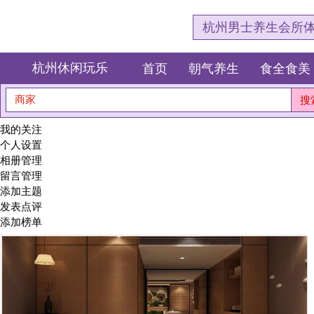
杭州男士养生会所体验网，专注杭
杭州休闲玩乐
首页
朝气养生
食全食美
狂欢派对
商家
搜索
我的关注
个人设置
相册管理
留言管理
添加主题
发表点评
添加榜单
杭州桑
今天跟大伙
蒸排毒、
专为男士养生.
探索了这