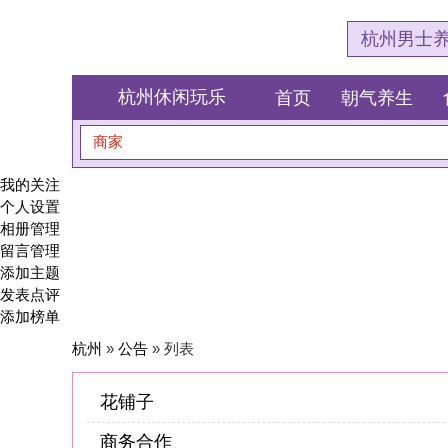
杭州男士养生会所体验网
杭州休闲玩乐
首页
朝气养生
食全食美
商家
搜索
我的关注
个人设置
相册管理
留言管理
添加主题
发表点评
添加榜单
杭州
»
公告
» 列表
花铺子
商务合作
商家举报