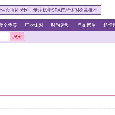
，专注杭州SPA按摩休闲桑拿推荐
狂欢派对
时尚运动
尚品榜单
杭情速报