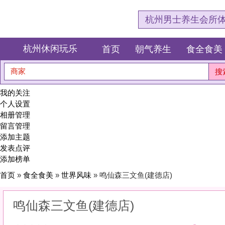
杭州男士养生会所体验网，专注杭
杭州休闲玩乐
首页
朝气养生
食全食美
狂欢派对
商家
搜索
我的关注
个人设置
相册管理
留言管理
添加主题
发表点评
添加榜单
首页
»
食全食美
»
世界风味
» 鸣仙森三文鱼(建德店)
鸣仙森三文鱼(建德店)
0
(0)
|
感受:
0
服务:
0
环境:
0
性价比:
0
综合:
|
分类：
食全食美
>
世界风味
简介：
用一顿饭的时间，尝遍异国风情，让味蕾去旅行。