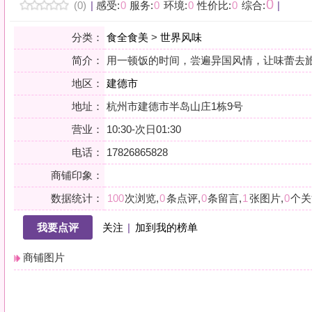
地区：
建德市
地址：
杭州市建德市半岛山庄1栋9号
营业：
10:30-次日01:30
电话：
17826865828
商铺印象：
数据统计：
100
次浏览,
0
条点评,
0
条留言,
1
张图片,
0
个关注
我要点评
关注
|
加到我的榜单
商铺图片
详情
小贴士：轻声一问，提前确认，从容赴约。是对自己与时光的双重尊重。
会员点评
筛选：
综合
好评
差评
图文
精华
|
排序：
最新点评
最多鲜花
最多回应