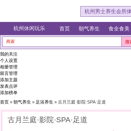
杭州男士养生会所体验网，专注杭
杭州休闲玩乐
首页
朝气养生
食全食美
狂欢派对
商家
搜索
我的关注
个人设置
相册管理
留言管理
添加主题
发表点评
添加榜单
首页
»
朝气养生
»
足浴养生
» 古月兰庭·影院·SPA·足道
古月兰庭·影院·SPA·足道
0
(0)
|
感受:
0
服务:
0
环境:
0
性价比:
0
综合:
|
分类：
朝气养生
>
足浴养生
简介：
用一场酣畅淋漓的足疗按压，重现巅峰状态。