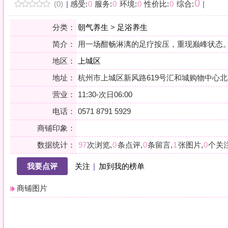
地区：
上城区
地址：
杭州市上城区新风路619号汇和城购物中心北区
营业：
11:30-次日06:00
电话：
0571 8791 5929
商铺印象：
数据统计：
97
次浏览,
0
条点评,
0
条留言,
1
张图片,
0
个关注
我要点评
关注
|
加到我的榜单
商铺图片
详情
巨幕影院
瑜伽沐足
特色SPA
小贴士：轻声一问，提前确认，从容赴约。是对自己与时光的双重尊重。