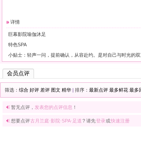
会员点评
筛选：
综合
好评
差评
图文
精华
|
排序：
最新点评
最多鲜花
最多回应
暂无点评，
发表您的点评信息
！
想要点评
古月兰庭·影院·SPA·足道
? 请先
登录
或
快速注册