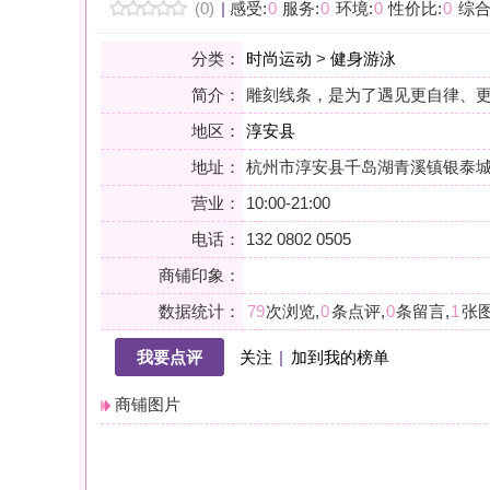
地区：
淳安县
地址：
杭州市淳安县千岛湖青溪镇银泰城4幢102室2FL2047
营业：
10:00-21:00
电话：
132 0802 0505
商铺印象：
数据统计：
79
次浏览,
0
条点评,
0
条留言,
1
张图片,
0
个关注
我要点评
关注
|
加到我的榜单
商铺图片
详情
小贴士：轻声一问，提前确认，从容赴约。是对自己与时光的双重尊
会员点评
筛选：
综合
好评
差评
图文
精华
|
排序：
最新点评
最多鲜花
最多回应