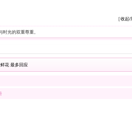
A
我
养
杭
摩
之
疗
解
按
现
士
解
按
我
士
最新商家