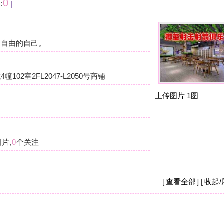
按
在
-L2050号商铺
我
上传图片
1图
杭
摩
我
么
杭
摩
[
查看全部
] [
收起/展开
]
现
店
杭
摩
之
钱
[
收起/展开
]
杭
重。
摩
现
要
杭