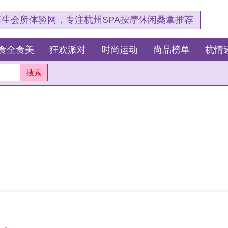
，专注杭州SPA按摩休闲桑拿推荐
狂欢派对
时尚运动
尚品榜单
杭情速报
最新资讯
杭
测
这
我
杭