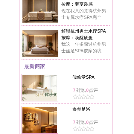
鑫鼎足浴
7
浏览,
0
点评
月见养生馆
5
浏览,
0
点评
漫酌小酒馆
12
浏览,
0
点评