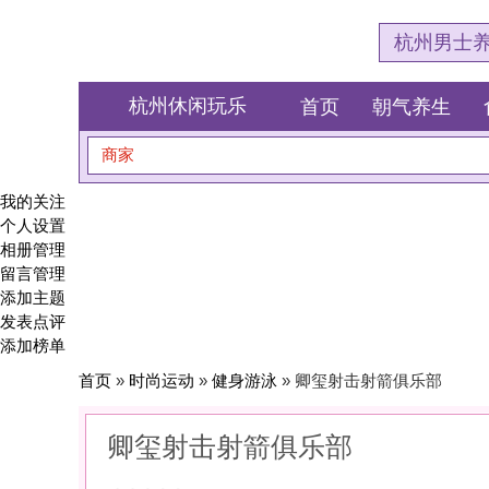
杭州男士养生会所体验网
杭州休闲玩乐
首页
朝气养生
食全食美
商家
搜索
我的关注
个人设置
相册管理
留言管理
添加主题
发表点评
添加榜单
首页
»
时尚运动
»
健身游泳
» 卿玺射击射箭俱乐部
卿玺射击射箭俱乐部
0
(0)
|
感受:
0
服务:
0
环境:
0
性价比:
0
综合:
|
分类：
时尚运动
>
健身游泳
简介：
雕刻线条，是为了遇见更自律、更自由的自己。