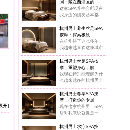
摩：探索极致
杭州待了这么多年，
越来越喜欢这座城市
州男士丝足SPA按
，重塑身心，解
现在特别能理解为什
越来越多的杭州男士
州男士尊享SPA按
，打造你的专属
在这家杭州男士SPA
对我来说就像是一
州男士水疗SPA按
：藏在西湖区的
前我也觉得花几百块
做SPA是浪费钱，
州男士水疗SPA按
：我在西湖区挖
在我基本上每两周都
去这家男士水疗SP
州男士奢华养生SP