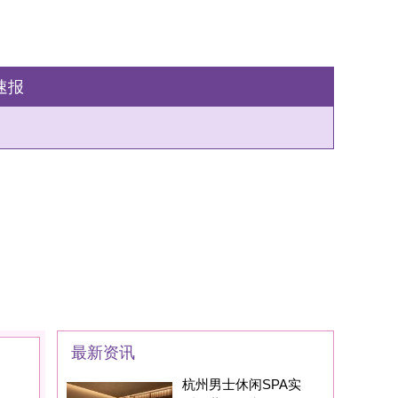
州男士休闲SPA实
：藏在西湖区的
家SPA养生会所现在
身边的朋友基本都
州男士养生丝足SPA