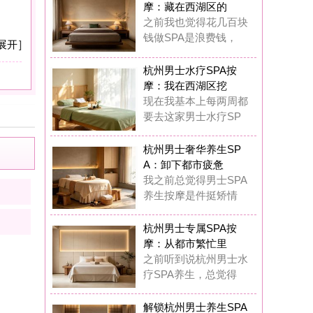
：卸下都市疲惫
之前总觉得男士SPA
生按摩是件挺矫情
州男士专属SPA按
：从都市繁忙里
前听到说杭州男士水
SPA养生，总觉得
锁杭州男士养生SPA
摩：奢享质感
在我真的觉得杭州男
专属水疗SPA完全
锁杭州男士水疗SPA
摩：唤醒疲惫
这一年多踩过杭州男
丝足SPA按摩的坑
儒修堂SPA
7
浏览,
0
点评