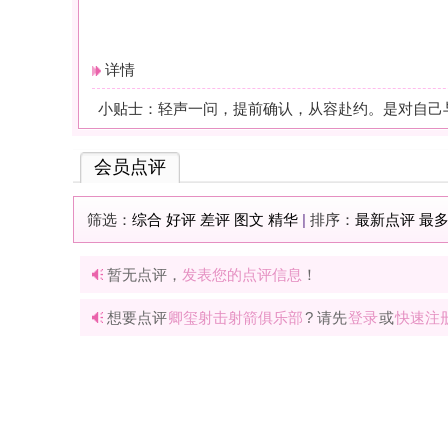
暂无点评，
发表您的点评信息
！
想要点评
卿玺射击射箭俱乐部
? 请先
登录
或
快速注册