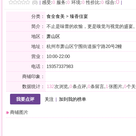
地区：
萧山区
地址：
杭州市萧山区宁围街道振宁路20号2幢
营业：
10:00-22:00
电话：
19357337983
商铺印象：
数据统计：
132
次浏览,
0
条点评,
0
条留言,
1
张图片,
0
个关注
我要点评
关注
|
加到我的榜单
商铺图片
详情
小贴士：轻声一问，提前确认，从容赴约。是对自己与时光的双重尊重。
会员点评
筛选：
综合
好评
差评
图文
精华
|
排序：
最新点评
最多鲜花
最多回应