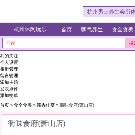
杭州男士养生会所体验网，专注杭
杭州休闲玩乐
首页
朝气养生
食全食美
狂欢派对
商家
搜索
我的关注
个人设置
相册管理
留言管理
添加主题
发表点评
添加榜单
首页
»
食全食美
»
臻香佳宴
» 衢味食府(萧山店)
衢味食府(萧山店)
0
(0)
|
感受:
0
服务:
0
环境:
0
性价比:
0
综合:
|
分类：
食全食美
>
臻香佳宴
简介：
不止是味蕾的欢愉，更是嗅觉与视觉的盛宴。