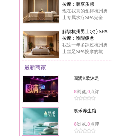
溪禾养生馆
8
浏览,
0
点评
可拉kola bar餐吧(临安人民广场店)
8
浏览,
0
点评
丝舍吾入踩背馆
9
浏览,
0
点评