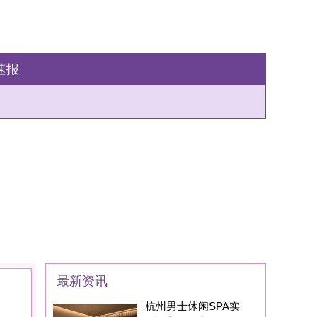
州男士休闲SPA实
：藏在西湖区的
家SPA养生会所现在
身边的朋友基本都
州男士养生丝足SPA