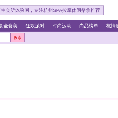
，专注杭州SPA按摩休闲桑拿推荐
狂欢派对
时尚运动
尚品榜单
杭情速报
最新资讯
杭
测
这
我
安眠。
杭