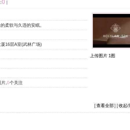
按
在
广场)
我
上传图片
1图
杭
摩
我
么
杭
摩
[
查看全部
] [
收起/展开
]
现
店
杭
摩
之
钱
[
收起/展开
]
杭
摩
现
要
重。
杭