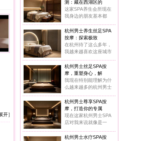
摩：探索极致
杭州待了这么多年，
越来越喜欢这座城市
州男士丝足SPA按
，重塑身心，解
现在特别能理解为什
越来越多的杭州男士
州男士尊享SPA按
，打造你的专属
在这家杭州男士SPA
对我来说就像是一
州男士水疗SPA按
：藏在西湖区的
前我也觉得花几百块
做SPA是浪费钱，
州男士水疗SPA按
：我在西湖区挖
在我基本上每两周都
去这家男士水疗SP
州男士奢华养生SP