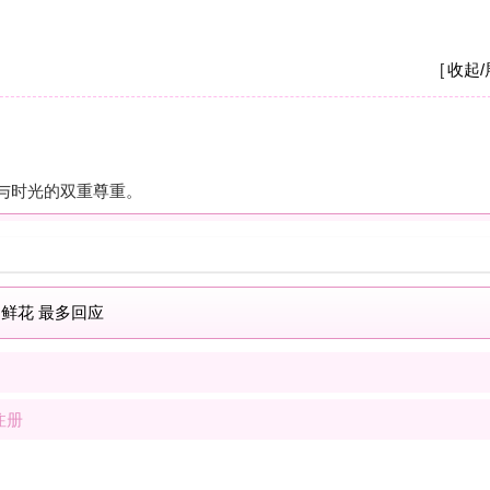
A
我
养
杭
摩
之
疗
解
按
现
士
解
按
我
士
最新商家