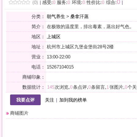
地区：
上城区
地址：
杭州市上城区九堡金堡街28号2楼
营业：
13:00-22:00
电话：
15267104015
商铺印象：
数据统计：
145
次浏览,
0
条点评,
0
条留言,
1
张图片,
0
个关注
我要点评
关注
|
加到我的榜单
商铺图片
详情
汗蒸+面部排毒
有氧汗蒸+淋浴
立体式水疗
小贴士：轻声一问，提前确认，从容赴约。是对自己与时光的双重尊重。