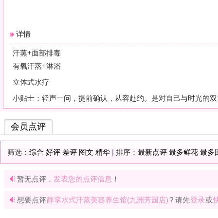
会员点评
筛选：
综合
好评
差评
图文
精华
|
排序：
最新点评
最多鲜花
最多回应
暂无点评，
发表您的点评信息
！
想要点评
静享水式汗蒸美容养生馆(九洲芳园店)
? 请先
登录
或
快速注册