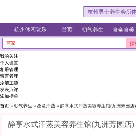
杭州男士养生会所体验网，专注杭
杭州休闲玩乐
首页
朝气养生
食全食美
狂欢派对
商家
搜索
我的关注
个人设置
相册管理
留言管理
添加主题
发表点评
添加榜单
首页
»
朝气养生
»
桑拿汗蒸
» 静享水式汗蒸美容养生馆(九洲芳园店)
静享水式汗蒸美容养生馆(九洲芳园店)
0
(0)
|
感受:
0
服务:
0
环境:
0
性价比:
0
综合:
|
分类：
朝气养生
>
桑拿汗蒸
简介：
在极致的温度里，排出毒素，蒸出好气色。