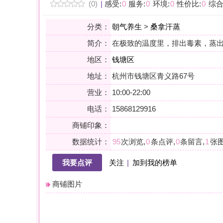
地区：
钱塘区
地址：
杭州市钱塘区青义路67号
营业：
10:00-22:00
电话：
15868129916
商铺印象：
数据统计：
95
次浏览,
0
条点评,
0
条留言,
1
张图片,
0
个关注
我要点评
关注
|
加到我的榜单
商铺图片
详情
室内温泉SPA
量子能量眼部/理疗
舒筋活络缓解疲劳肩部调理/按摩
小贴士：轻声一问，提前确认，从容赴约。是对自己与时光的双重尊