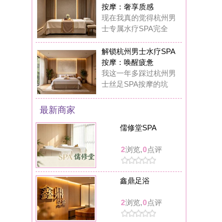
鑫鼎足浴
2
浏览,
0
点评
月见养生馆
2
浏览,
0
点评
漫酌小酒馆
7
浏览,
0
点评