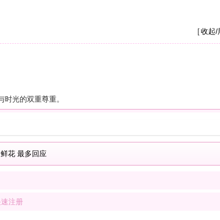
A
我
养
杭
摩
之
疗
解
按
现
士
解
按
我
士
最新商家