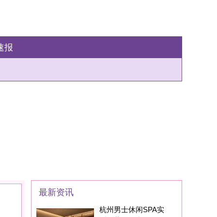
州男士休闲SPA实
：藏在西湖区的
家SPA养生会所现在
身边的朋友基本都
州男士养生丝足SPA