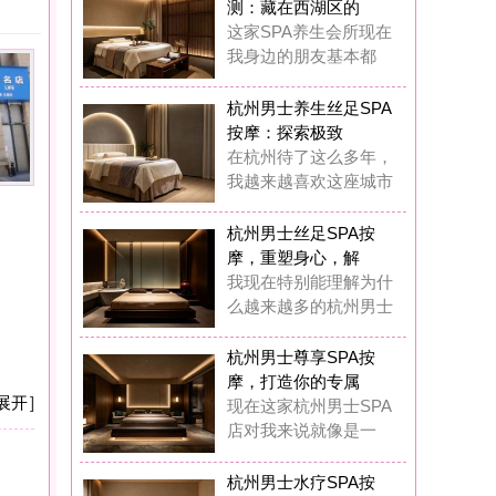
摩：探索极致
杭州待了这么多年，
越来越喜欢这座城市
州男士丝足SPA按
，重塑身心，解
现在特别能理解为什
越来越多的杭州男士
州男士尊享SPA按
，打造你的专属
在这家杭州男士SPA
对我来说就像是一
州男士水疗SPA按
：藏在西湖区的
前我也觉得花几百块
做SPA是浪费钱，
州男士水疗SPA按
：我在西湖区挖
在我基本上每两周都
去这家男士水疗SP
州男士奢华养生SP