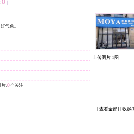
按
在
我
上传图片
1图
杭
摩
我
么
杭
摩
[
查看全部
] [
收起/展开
]
现
店
杭
摩
之
钱
[
收起/展开
]
杭
摩
现
要
重。
杭