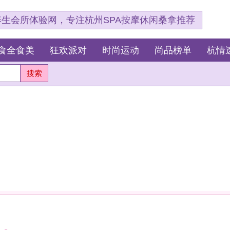
，专注杭州SPA按摩休闲桑拿推荐
狂欢派对
时尚运动
尚品榜单
杭情速报
最新资讯
杭
测
这
我
杭