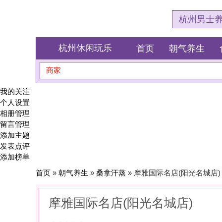
杭州男士养生会所体验网
杭州休闲玩乐
首页
朝气养生
食全食美
商家
搜索
我的关注
个人设置
相册管理
留言管理
添加主题
发表点评
添加榜单
首页
»
朝气养生
»
桑拿汗蒸
» 摩雅国际名店(阳光名城店)
摩雅国际名店(阳光名城店)
0
(0)
|
感受:
0
服务:
0
环境:
0
性价比:
0
综合:
|
分类：
朝气养生
>
桑拿汗蒸
简介：
在极致的温度里，排出毒素，蒸出好气色。