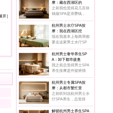
：卸下都市疲惫
之前总觉得男士SPA
生按摩是件挺矫情
州男士专属SPA按
：从都市繁忙里
前听到说杭州男士水
SPA养生，总觉得
锁杭州男士养生SPA
摩：奢享质感
在我真的觉得杭州男
专属水疗SPA完全
锁杭州男士水疗SPA
摩：唤醒疲惫
这一年多踩过杭州男
丝足SPA按摩的坑
儒修堂SPA
2
浏览,
0
点评