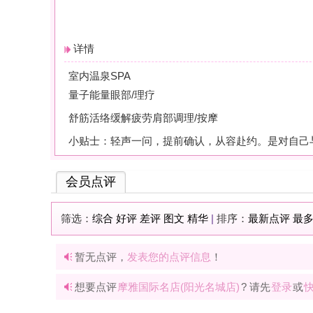
会员点评
筛选：
综合
好评
差评
图文
精华
|
排序：
最新点评
最多鲜花
最多回应
暂无点评，
发表您的点评信息
！
想要点评
摩雅国际名店(阳光名城店)
? 请先
登录
或
快速注册