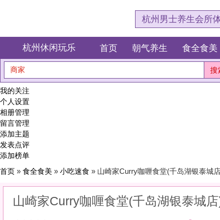
杭州男士养生会所体验网，专注杭
杭州休闲玩乐
首页
朝气养生
食全食美
狂欢派对
商家
搜索
我的关注
个人设置
相册管理
留言管理
添加主题
发表点评
添加榜单
首页
»
食全食美
»
小吃速食
» 山崎家Curry咖喱食堂(千岛湖银泰城店)
山崎家Curry咖喱食堂(千岛湖银泰城店)
0
(0)
|
感受:
0
服务:
0
环境:
0
性价比:
0
综合:
|
分类：
食全食美
>
小吃速食
简介：
街头的烟火气，最抚凡人心。极致的新鲜与地道小食。