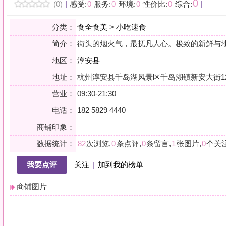
地区：
淳安县
地址：
杭州淳安县千岛湖风景区千岛湖镇新安大街125号银泰城L7006
营业：
09:30-21:30
电话：
182 5829 4440
商铺印象：
数据统计：
82
次浏览,
0
条点评,
0
条留言,
1
张图片,
0
个关注
我要点评
关注
|
加到我的榜单
商铺图片
详情
小贴士：轻声一问，提前确认，从容赴约。是对自己与时光的双重尊重。
会员点评
筛选：
综合
好评
差评
图文
精华
|
排序：
最新点评
最多鲜花
最多回应