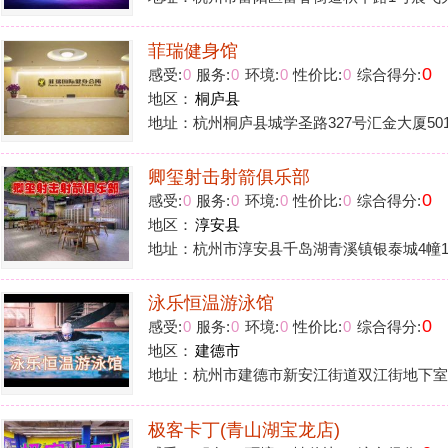
地区：
淳安县
地址：杭州市淳安县千岛湖青溪镇银泰城4幢102室2FL2047-L2
泳乐恒温游泳馆
0
感受:
0
服务:
0
环境:
0
性价比:
0
综合得分:
地区：
建德市
地址：杭州市建德市新安江街道双江街地下室1号B区
极客卡丁(青山湖宝龙店)
0
感受:
0
服务:
0
环境:
0
性价比:
0
综合得分:
地区：
临安区
地址：杭州市临安区科技大道2588号青山湖宝龙广场M-F3-002
鸣翠蓝湾
0
感受:
0
服务:
0
环境:
0
性价比:
0
综合得分:
地区：
富阳区
地址：杭州市富阳区银湖街道九龙大道188号三江
文豪武杰俱乐部
0
感受:
0
服务:
0
环境:
0
性价比:
0
综合得分:
地区：
余杭区
地址：杭州市余杭区海创路海智中心3号楼201室