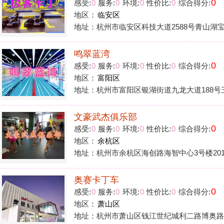
奥赛卡丁车
0
感受:
0
服务:
0
环境:
0
性价比:
0
综合得分:
地区：
萧山区
地址：杭州市萧山区钱江世纪城利二路博奥路口p1停车场
15
1
2
>
花铺子
|
免责声明
|
隐私政
Powered by
huapu
免责声明：站内会员言论仅代表个人观点，并