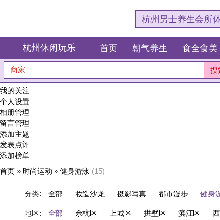
杭州男士养生会所体验网，专注杭
杭州休闲玩乐
首页
朝气养生
食全食美
狂欢派对
商家
搜索
我的关注
个人设置
相册管理
留言管理
添加主题
发表点评
添加榜单
首页
»
时尚运动
»
健身游泳
(15)
分类
:
全部
妆造沙龙
摄影写真
都市漫步
健身游泳
地区
:
全部
余杭区
上城区
拱墅区
滨江区
西湖区
萧山区
淳安县
桐庐县
建德市
显示:
图文
图片
|
数量:
10
20
40
|
排序:
推荐度
点评数量
浏览量