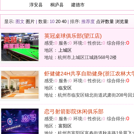
英冠桌球俱乐部(望江店)
0
感受:
0
服务:
0
环境:
0
性价比:
0
综合得分:
地区：
上城区
地址：杭州市上城区江城路568号2楼
虾健健24H共享自助健身(浙江农林大学店)
0
感受:
0
服务:
0
环境:
0
性价比:
0
综合得分:
地区：
临安区
地址：杭州市临安区锦北街道武肃街208号回龙创业大厦
恋弓射箭影院休闲俱乐部
0
感受:
0
服务:
0
环境:
0
性价比:
0
综合得分:
地区：
富阳区
地址：杭州市富阳区富春街道秋丰路1号晨飞大厦1101室
菲瑞健身馆
0
感受:
0
服务:
0
环境:
0
性价比:
0
综合得分:
地区：
桐庐县
地址：杭州桐庐县城学圣路327号汇金大厦501.502号
卿玺射击射箭俱乐部
0
感受:
0
服务:
0
环境:
0
性价比:
0
综合得分: