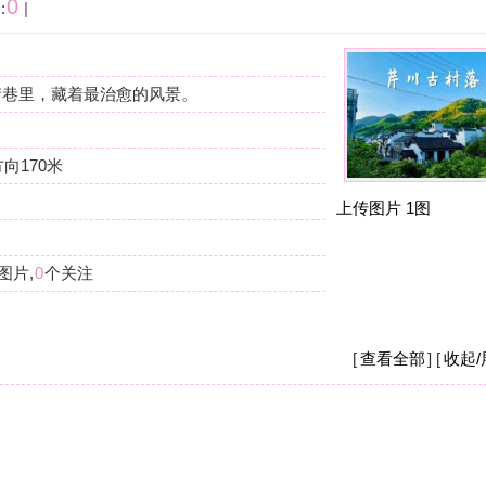
按
在
我
上传图片
1图
杭
摩
我
么
杭
[
查看全部
] [
收起/展开
]
摩
现
店
杭
摩
[
收起/展开
]
之
钱
重。
杭
摩
现
要
杭