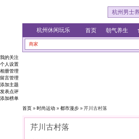
杭州男士养生会所体验网
杭州休闲玩乐
首页
朝气养生
食全食美
商家
搜索
我的关注
个人设置
相册管理
留言管理
添加主题
发表点评
添加榜单
首页
»
时尚运动
»
都市漫步
» 芹川古村落
芹川古村落
0
(0)
|
感受:
0
服务:
0
环境:
0
性价比:
0
综合:
|
分类：
时尚运动
>
都市漫步
简介：
用脚步丈量城市的温度。身边的街巷里，藏着最治