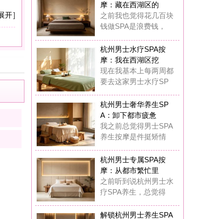
：卸下都市疲惫
之前总觉得男士SPA
生按摩是件挺矫情
州男士专属SPA按
：从都市繁忙里
前听到说杭州男士水
SPA养生，总觉得
锁杭州男士养生SPA
摩：奢享质感
在我真的觉得杭州男
专属水疗SPA完全
锁杭州男士水疗SPA
摩：唤醒疲惫
这一年多踩过杭州男
丝足SPA按摩的坑
圆满K歌沐足
8
浏览,
0
点评