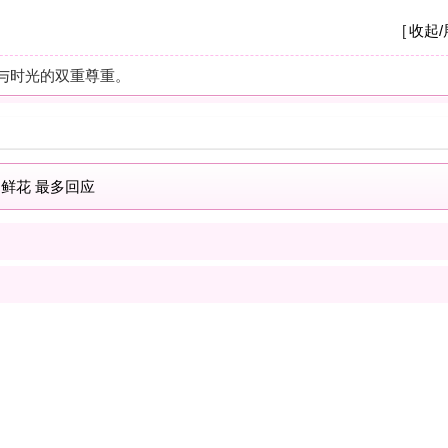
A
我
养
杭
摩
之
疗
解
按
现
士
解
按
我
士
最新商家