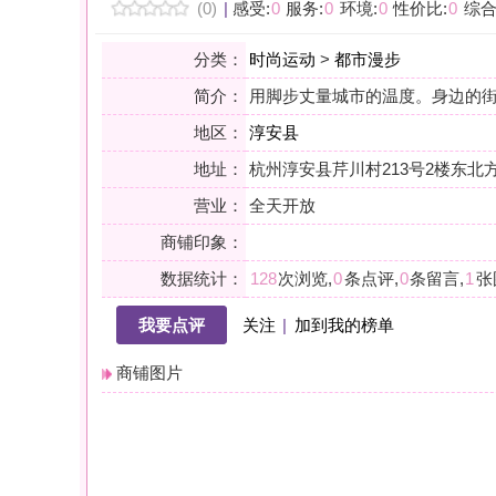
地区：
淳安县
地址：
杭州淳安县芹川村213号2楼东北方向170米
营业：
全天开放
商铺印象：
数据统计：
128
次浏览,
0
条点评,
0
条留言,
1
张图片,
0
个关注
我要点评
关注
|
加到我的榜单
商铺图片
详情
小贴士：轻声一问，提前确认，从容赴约。是对自己与时光的双重尊
会员点评
筛选：
综合
好评
差评
图文
精华
|
排序：
最新点评
最多鲜花
最多回应