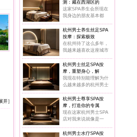
摩：探索极致
杭州待了这么多年，
越来越喜欢这座城市
州男士丝足SPA按
，重塑身心，解
现在特别能理解为什
越来越多的杭州男士
州男士尊享SPA按
，打造你的专属
在这家杭州男士SPA
对我来说就像是一
州男士水疗SPA按
：藏在西湖区的
前我也觉得花几百块
做SPA是浪费钱，
州男士水疗SPA按
：我在西湖区挖
在我基本上每两周都
去这家男士水疗SP
州男士奢华养生SP