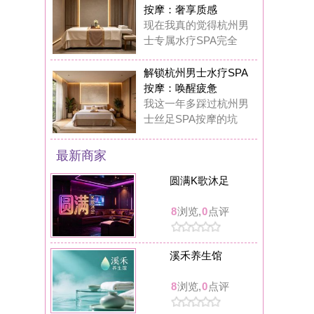
溪禾养生馆
8
浏览,
0
点评
可拉kola bar餐吧(临安人民广场店)
8
浏览,
0
点评
丝舍吾入踩背馆
8
浏览,
0
点评