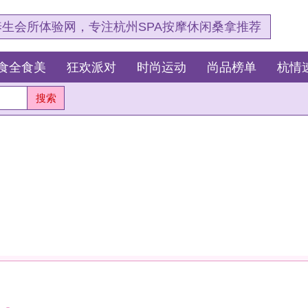
，专注杭州SPA按摩休闲桑拿推荐
狂欢派对
时尚运动
尚品榜单
杭情速报
最新资讯
杭
测
这
我
愈的风景。
杭