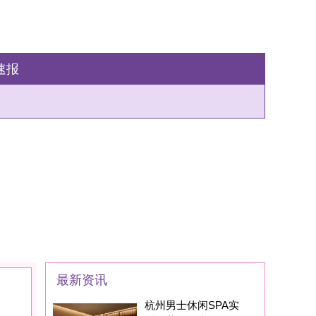
州男士休闲SPA实
：藏在西湖区的
家SPA养生会所现在
身边的朋友基本都
州男士养生丝足SPA