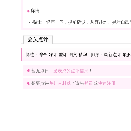
暂无点评，
发表您的点评信息
！
想要点评
芹川古村落
? 请先
登录
或
快速注册