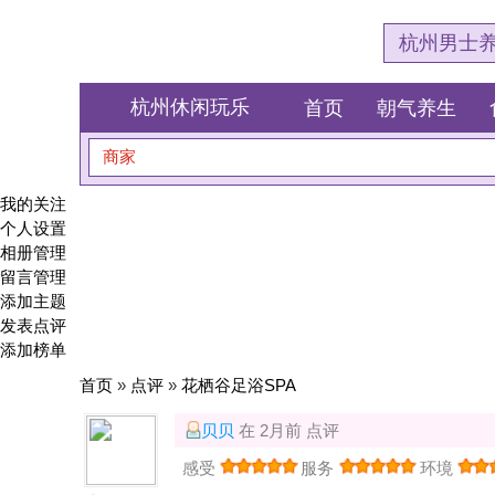
杭州男士养生会所体验网
杭州休闲玩乐
首页
朝气养生
食全食美
商家
搜索
我的关注
个人设置
相册管理
留言管理
添加主题
发表点评
添加榜单
首页
»
点评
»
花栖谷足浴SPA
贝贝
在 2月前 点评
感受
服务
环境
性价比
注册会员
第一次享受spa按摩养生疗愈，感觉打开了新大陆，瑜伽S
后还能继续享受如此舒适的时刻，努力赚钱也是非常有必要
积分:
40
也很好！