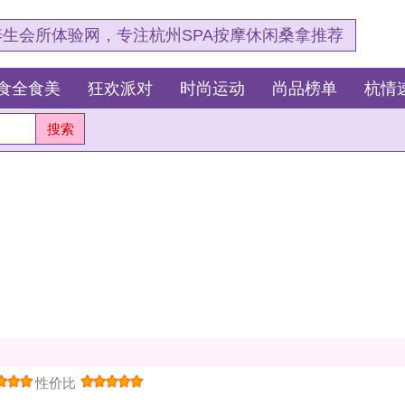
，专注杭州SPA按摩休闲桑拿推荐
狂欢派对
时尚运动
尚品榜单
杭情速报
花栖谷足浴SPA
197
1
0
地区：
建德市
PA按摩后特别舒服，这一次体验所花的钱非常值得，为了以
地址：杭州建德市新
的了，总的来说这家SPA会所非常不错，环境安静，手法
场1号
回应
(
0
)
鲜花
(
0
)
举报
我要点评
关注