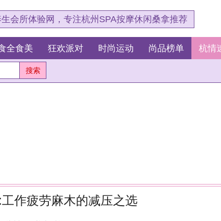
，专注杭州SPA按摩休闲桑拿推荐
狂欢派对
时尚运动
尚品榜单
杭情速报
最新资讯
麻木的减压之选
杭
浏览：177
测
这
我
么起作用的、以及我在杭州桑拿spa、按摩会所里体验
我
杭