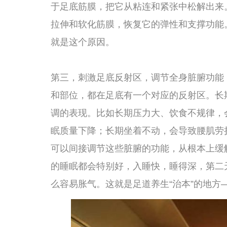
第四，放松神经系统，从“战斗模式”切换到“修复模式”。
办公室里，虽然身体没怎么动，但大脑一直在高速运转，
压高、肌肉紧绷、消化抑制，这就是典型的“战斗模式”。
灯光、舒缓的音乐，能够非常有效地激活副交感神经系统
会变深、血压会下降、消化液分泌会增加，整个人从“战斗模
程中会不自觉地睡着，就是这个原因。而且这种放松不是
应可以持续到第二天甚至更久。对于那些入睡困难、多梦
养生是一种非常有效的非药物干预手段。
第五，释放内啡肽，产生自然的愉悦感和减压效果。内啡肽