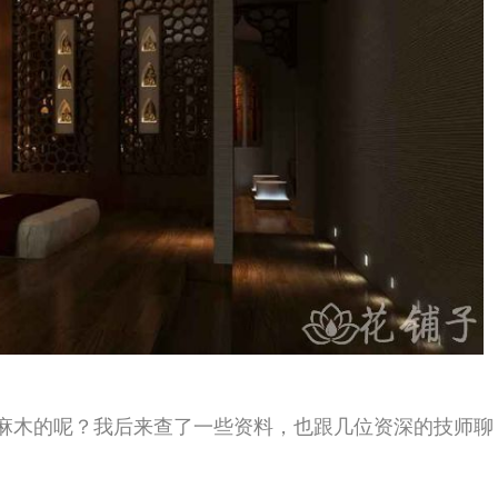
、揉等手法，机械性地挤压肌肉和血管，帮助
以扩张足部的血管，降低血液黏稠度，进一步
，小腿变得紧致，整个下肢的沉重感消失了，
一层厚厚的结缔组织，从脚后跟一直延伸到脚
动，足底筋膜长期处于一种不自然的松弛或者
体重压迫等因素，很容易导致足底筋膜炎或者
感。足道按摩中的揉法和按法，可以直接作用
指沿着足弓的走向做深度的推按，可以有效地
足道之后，感觉脚底“通了”，走路不再麻木，
积。足底反射区理论认为，人体的每一个器官
，不仅仅是腿脚的疲劳，更是全身脏腑功能失
能减弱；长期盯着屏幕、精神紧张，会导致睡