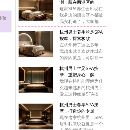
摩：探索极致
杭州待了这么多年，
越来越喜欢这座城市
原因就是，可以抽一
州男士丝足SPA按
，重塑身心，解
现在特别能理解为什
越来越多的杭州男士
去这种丝足SPA按
州男士尊享SPA按
，打造你的专属
在这家杭州男士SPA
对我来说就像是一个
属的“秘密基地”
州男士水疗SPA按
：藏在西湖区的
前我也觉得花几百块
做SPA是浪费钱，直
自己身体出了问题
州男士水疗SPA按
：我在西湖区挖
在我基本上每两周都