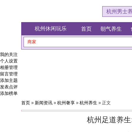
杭州男士养生会所体验网
杭州休闲玩乐
首页
朝气养生
食全食美
商家
搜索
我的关注
个人设置
相册管理
留言管理
添加主题
发表点评
添加榜单
首页
»
新闻资讯
»
杭州奢享
»
杭州养生
» 正文
杭州足道养生:工作疲劳
发布者：杭州SPA养生
今天我分享一下杭州足道养生SPA为什么能缓解工作疲劳、它具体是怎
足道按摩SPA的亲身感受。