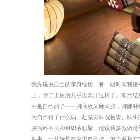
我先说说自己的亲身经历。有一段时间我接手了一个大项
上，除了上厕所几乎没离开过椅子。项目结束的那天晚上
不是自己的了——脚底板又麻又胀，脚踝肿得连鞋带都系
为自己得了什么病，赶紧去医院检查。医生问了问我的工
肢循环不良和组织液积聚，建议我多做做足部按摩和抬高
件事。一开始是在家里自己按，但力度和穴位都不太对，
道按摩会所，我去试了一次，才真正体会到什么叫“专业的
不一样了。她先是用温热的药水给我泡脚，里面加了艾草
五分钟，我感觉脚底的皮肤从紧绷变得柔软，那股从脚底
完之后，她用毛巾把我的脚擦干，让我躺在一张可以调节
技师先从我的脚趾开始，一个一个地做捏法和揉法。我的
她按上去的时候我疼得倒吸了一口凉气。她说，长期久坐
硬，需要经常活动活动。她一边说一边用轻柔但有力的手
种酸胀感过后，是脚趾变得灵活、轻松的舒适。接下来是