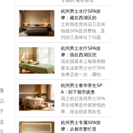
去这家男士水疗SPA
摩店按一次，哪怕
州男士奢华养生SP
：卸下都市疲惫
之前总觉得男士SPA
生按摩是件挺矫情的
，身边很多朋友也
州男士专属SPA按
：从都市繁忙里
前听到说杭州男士水
SPA养生，总觉得花
胡哨的，是不是有
锁杭州男士养生SPA
摩：奢享质感
在我真的觉得杭州男
专属水疗SPA完全是
们杭州男生的“解
锁杭州男士水疗SPA
摩：唤醒疲惫
这一年多踩过杭州男
丝足SPA按摩的坑也
少，也给大家提几