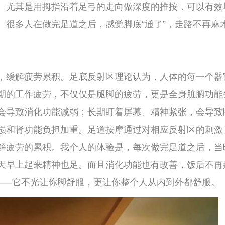
这一点对于脑力劳动者来说尤其重要。我们坐在
交感神经系统长期处于兴奋状态，心率快、血
而足道按摩，尤其是配合着安静的环境、昏暗的
。副交感神经被激活之后，心率会减慢、呼吸
式”切换到“修复模式”。很多人在做足道的过
暂时的，一次深度的足道按摩，其神经调节效
易醒、或者醒来依然感觉疲劳的人来说，足道
是人体自己产生的“快乐激素”，它有镇痛和产