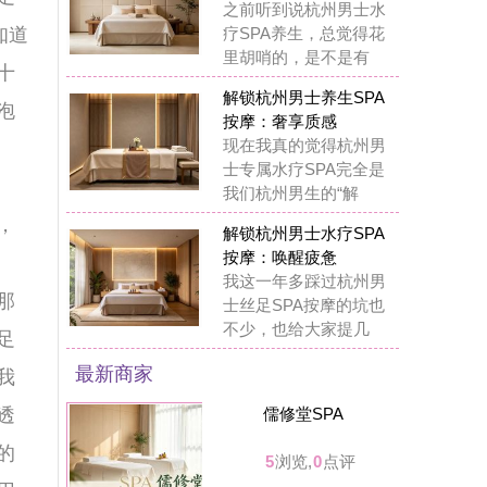
儒修堂SPA
5
浏览,
0
点评
鑫鼎足浴
3
浏览,
0
点评
月见养生馆
3
浏览,
0
点评
漫酌小酒馆
8
浏览,
0
点评