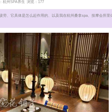
按
在
我
的
杭
摩
我
么
爱
杭
摩
现
店
专
杭
摩
之
钱
到
杭
摩
现