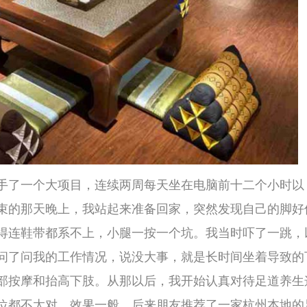
要
按
目，连续两周每天坐在电脑前十二个小时以
杭
，我站起来准备回家，突然发现自己的脚好像
A
我
不上，小腿一按一个坑。我当时吓了一跳，以
养
作情况，说没大事，就是长时间坐着导致的下
事
下肢。从那以后，我开始认真对待足道养生这
杭
摩
效果一般。后来朋友推荐了一家杭州本地的足
之
疗
事交给专业的人”。技师的手一上来，我就知道
里
和红花，水温刚好比体温高一点，泡了大概十
解
升起来的暖意慢慢往上走，一直暖到膝盖。泡
按
现
角度的沙发上，开始了正式的按摩。
士
我
大脚趾因为长期被皮鞋挤压，关节有点变形，
解
按
的人，脚趾的活动范围会变小，关节容易僵
我
法，把我的每一个脚趾都做了拉伸和旋转，那
士
不
脚底，她用了按法和推法，拇指指腹在我的足