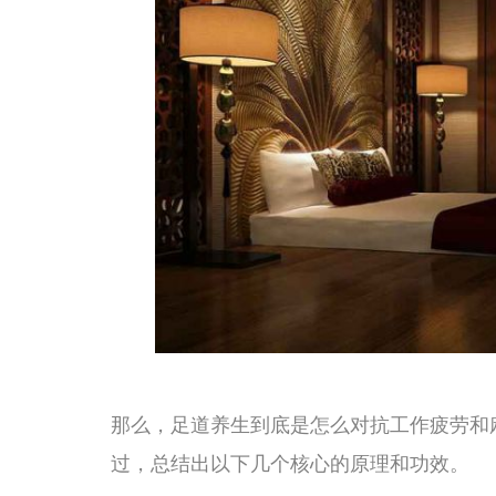
粗、鞋子变紧、小腿按上去有凹陷。足道按摩通过推、按
静脉血和淋巴液克服重力回流到心脏。同时，温水泡脚可
促进循环。做完足道之后，你会发现脚踝的肿胀明显消退
取而代之的是一种轻盈和温暖。
第二，缓解足底筋膜的紧张，改善脚底麻木。足底筋膜是
趾，它像一张弓弦一样支撑着我们的足弓。长时间坐着不
紧张状态（取决于你脚放的位置），再加上鞋子不合适、
单纯的筋膜疲劳，表现为脚底酸痛、麻木、踩地时有刺痛
于足底筋膜，把它从粘连和紧张中松解出来。尤其是用拇
拉伸和软化筋膜，恢复它的弹性和支撑功能。很多人在做完
就是这个原因。
第三，刺激足底反射区，调节全身脏腑功能，缓解疲劳累
和部位，都在足底有一个对应的反射区。长期的工作疲劳
调的表现。比如长期压力大、饮食不规律，会导致消化功