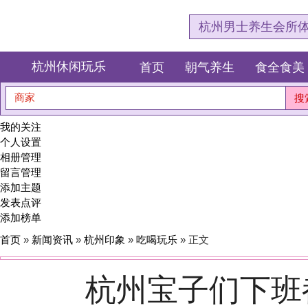
杭州男士养生会所体验网，专注杭
杭州休闲玩乐
首页
朝气养生
食全食美
狂欢派对
商家
搜索
我的关注
个人设置
相册管理
留言管理
添加主题
发表点评
添加榜单
首页
»
新闻资讯
»
杭州印象
»
吃喝玩乐
» 正文
杭州宝子们下班都这
发布者：杭州养生网
浏