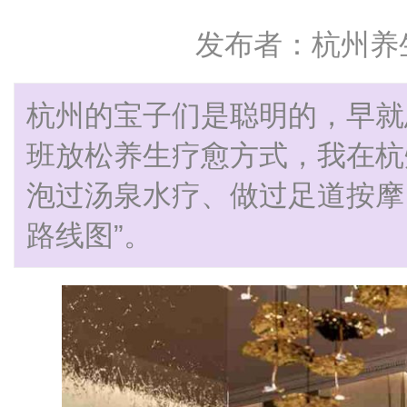
杭州的宝子们是聪明的，早就总结出
班放松养生疗愈方式，我在杭州体验过
泡过汤泉水疗、做过足道按摩，摸索出
路线图”。