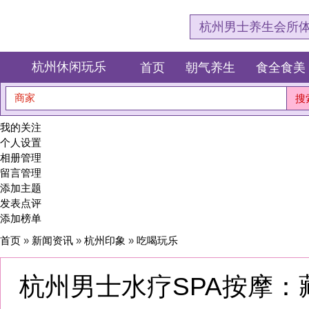
杭州男士养生会所体验网，专注杭
杭州休闲玩乐
首页
朝气养生
食全食美
狂欢派对
商家
搜索
我的关注
个人设置
相册管理
留言管理
添加主题
发表点评
添加榜单
首页
»
新闻资讯
»
杭州印象
»
吃喝玩乐
杭州男士水疗SPA按摩：藏在西
验，做完身心全焕新
之前我也觉得花几百块钱做SPA是浪