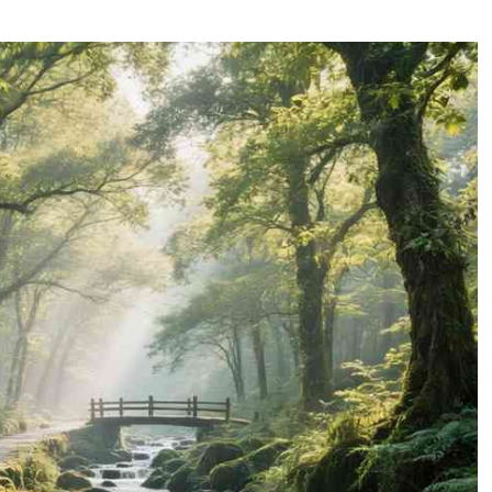
最新商家
不久，对这座城市的印象还停留在西湖和断桥。
车子一路往山上开，穿过满觉陇、穿过杨梅
字，往里走，青石板路两侧是白墙黛瓦的民居，
一样的香气——那是龙井茶特有的“火香”。朋
显眼的茶庄，老板娘从屋里迎出来，像招呼亲
上，面前是整片整片的茶园梯田，手里捧着一
这棵树、这杯茶的故事。我那时候才明白，原