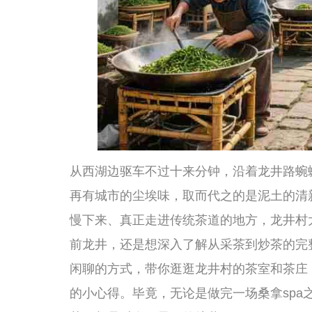
从西湖边驱车不过十来分钟，沿着龙井路蜿蜒而上，两旁
再有城市的尘埃味，取而代之的是泥土的清新和若有若无
慢下来、真正走进传统茶道的地方，龙井村大概是绕不开
前龙井，还是想深入了解从采茶到炒茶的完整匠心，这里
闲聊的方式，带你逛逛龙井村的茶室和茶庄，聊聊那些值
的小心得。毕竟，无论是做完一场桑拿spa之后的温润收
茶，都是对自己最好的犒劳。