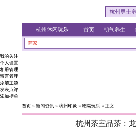
杭州男士养生会所体验网
杭州休闲玩乐
首页
朝气养生
食全食美
商家
搜索
我的关注
个人设置
相册管理
留言管理
添加主题
发表点评
添加榜单
首页
»
新闻资讯
»
杭州印象
»
吃喝玩乐
» 正文
杭州茶室品茶：龙井村传统
发布者：杭州养生品茶
杭州是一座泡在茶香里的城市，而龙井村品茶会所，就是这缕茶香最