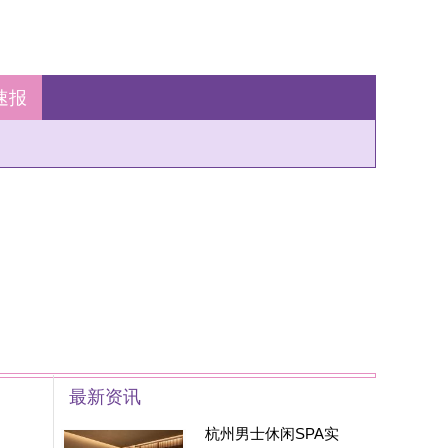
州男士休闲SPA实
：藏在西湖区的
家SPA养生会所现在
身边的朋友基本都被
安利遍了，大家都
州男士养生丝足SPA