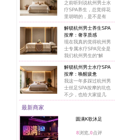
圆满K歌沐足
8
浏览,
0
点评
溪禾养生馆
7
浏览,
0
点评
可拉kola bar餐吧
7
浏览,
0
点评
丝舍吾入踩背馆
7
浏览,
0
点评