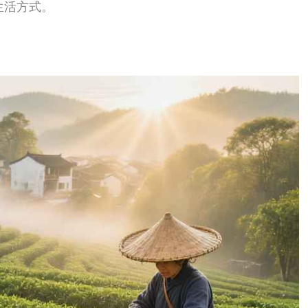
意装修的“网红店”，而是“家”。村民们把自
桌椅，门外支个炒茶的铁锅，就是一家地道的
离感，反而更像是去一个老朋友家串门。
图上标着人均五六十块的样子，但去过的人都
出去，正对着龙井的茶山，门前还有一条小溪
豪爽，30块钱一杯的龙井，还附赠一大盆瓜
二泡之后口感慢慢变得醇和，香气也出来了
上来就浓烈，而是需要你慢慢等、慢慢品，它