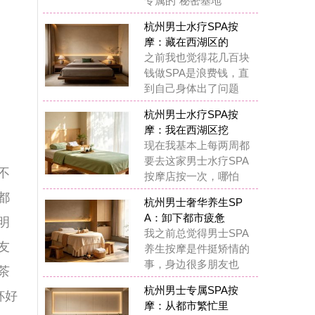
去这家男士水疗SPA
摩店按一次，哪怕
州男士奢华养生SP
：卸下都市疲惫
之前总觉得男士SPA
生按摩是件挺矫情的
，身边很多朋友也
州男士专属SPA按
：从都市繁忙里
前听到说杭州男士水
SPA养生，总觉得花
胡哨的，是不是有
锁杭州男士养生SPA
摩：奢享质感
在我真的觉得杭州男
专属水疗SPA完全是
们杭州男生的“解
锁杭州男士水疗SPA
摩：唤醒疲惫
这一年多踩过杭州男
丝足SPA按摩的坑也
少，也给大家提几