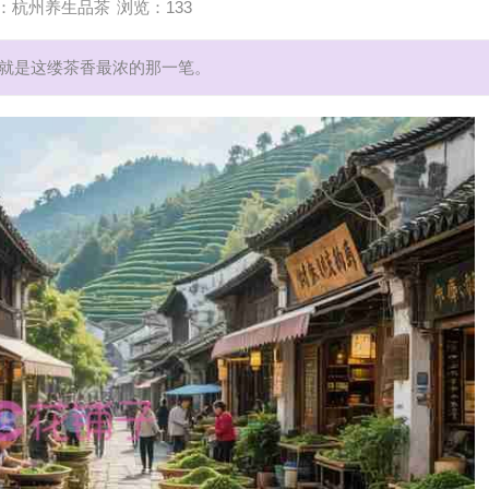
按
在
我
的
杭
摩
我
么
爱
杭
摩
现
店
专
杭
摩
之
钱
到
杭
摩
现