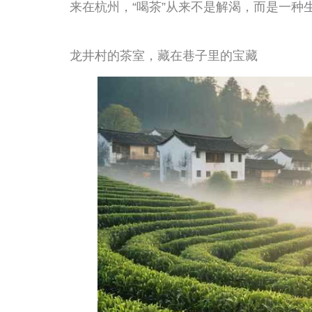
龙井村的茶室有一个很有意思的特点——它们大多不是那种刻
己的住宅改一改，一楼做茶室、楼上住人，院子里摆几张
龙井茶庄。你在这些地方喝茶，不会有那种“被服务”的疏
在龙井村路靠近牌坊的位置，有一家远近闻名的茶楼，地
知道，值的是风景和氛围。有网友说，坐在二楼的窗前望
环绕，光是坐着发呆就已经不虚此行了。老板娘是出了名的
子，能泡一下午。有人评价说第一泡稍微有点苦涩，但第
——这正是手工龙井的特点，它不像那些加了香精的茶一
才会把它的好一层一层地展露给你。