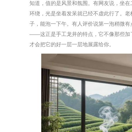
往村子深处走，靠近“十八棵御茶”的方向，有一家茶庄藏得
才发现别有洞天。二楼有一个小院子，种着花花草草，还
里，背后就是茶园，桂花开了的话还能闻到隐隐约约的甜
煲得嫩滑，鱼也很新鲜，不少人是专程带着朋友来吃饭喝
他都答得上来，关于茶叶、关于村里的老故事，像一本活
传统茶道，从一片叶子到一杯茶汤
去龙井村喝茶，如果只是坐着喝一杯就走，多少有点可惜
的故事和文化。
龙井村是西湖龙井的核心产区，历史上“狮、龙、云、虎”四
村这一带。这里的茶园分布在海拔适中的山坡上，酸性红
慢、但积累的风味物质更多。这也是为什么真正喝过狮峰龙
甘”——它不是一入口就霸占你味蕾的那种浓烈，而是像