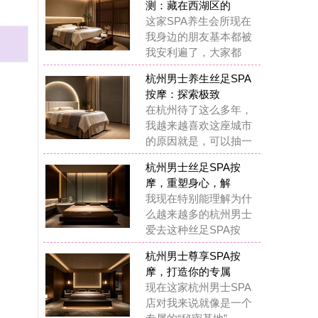
摩：探索极致
杭州待了这么多年，
越来越喜欢这座城市
原因就是，可以抽一
州男士丝足SPA按
，重塑身心，解
现在特别能理解为什
越来越多的杭州男士
去这种丝足SPA按
州男士尊享SPA按
，打造你的专属
在这家杭州男士SPA
对我来说就像是一个
属的“秘密基地”
州男士水疗SPA按
：藏在西湖区的
前我也觉得花几百块
做SPA是浪费钱，直
自己身体出了问题
州男士水疗SPA按
：我在西湖区挖
在我基本上每两周都