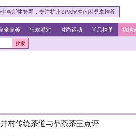
，专注杭州SPA按摩休闲桑拿推荐
狂欢派对
时尚运动
尚品榜单
杭情速报
最新资讯
茶道与品茶茶室点评
杭
浏览：133
测
这
我
浓的那一笔。
我
杭