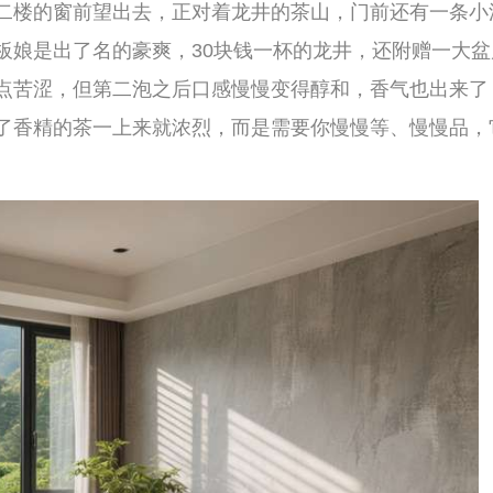
更深。147号，没有显眼的门头，但进去之后
养了一只慵懒的猫。天气好的时候坐在院子
香。这家店不光茶好，土菜也做得地道——鸡
茶、待上大半天的。老板话不多，但你问什么
的地方志。
。这里真正的宝藏，其实是那些藏在茶汤背后
大字号里，“狮”和“龙”指的就是狮峰山和龙井
壤排水性好，加上常年云雾缭绕，茶树长得
井的人，会念念不忘那种“豆花香”和“回
涓涓细流一样，在喉咙里慢慢化开、慢慢回味。