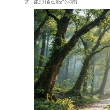
我第一次去龙井村，是被朋友“骗”去的。那时候刚来杭州
朋友说带我去喝茶，我以为就是路边找个茶馆坐坐，结果
岭，最后在一个牌坊前停下来。牌坊上写着“龙井村”三个
家家户户门前都摆着茶桌、晾着茶叶，空气里弥漫着炒豆子
友轻车熟路地带我拐进一条小巷，到了一家连招牌都不太
戚一样招呼我们坐下。那天下午，我们就坐在二楼的露台
杯刚泡好的龙井，老板娘一边续水一边跟我们讲这片山、