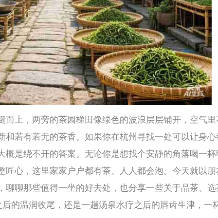
要
的茶园梯田像绿色的波浪层层铺开，空气里不
按
的茶香。如果你在杭州寻找一处可以让身心都
杭
A
的答案。无论你是想找个安静的角落喝一杯明
我
家家户户都有茶、人人都会泡。今天就以朋友
养
事
得一坐的好去处，也分享一些关于品茶、选茶
杭
尾，还是一趟汤泉水疗之后的唇齿生津，一杯好
摩
之
疗
里
解
按
现
士
我
解
按
我
士
不