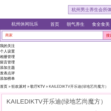
杭州男士养生会所体验网，专注杭
杭州休闲玩乐
首页
朝气养生
食全食美
狂欢派对
商家
搜索
我的关注
个人设置
相册管理
留言管理
添加主题
发表点评
添加榜单
首页
»
狂欢派对
»
歌厅KTV
» KAILEDIKTV开乐迪(绿地艺尚魔方）
KAILEDIKTV开乐迪(绿地艺尚魔方）
0
(0)
|
感受:
0
服务:
0
环境:
0
性价比:
0
综合:
|
分类：
狂欢派对
>
歌厅KTV
简介：
喊出压力，唱响自由，做今夜的主角。