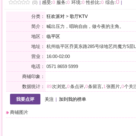
地区：
临平区
地址：
杭州临平区乔莫东路285号绿地艺尚魔方5层L501-L513
营业：
16:00-02:00
电话：
0571 8659 5999
商铺印象：
数据统计：
89
次浏览,
0
条点评,
0
条留言,
1
张图片,
0
个关注
我要点评
关注
|
加到我的榜单
商铺图片
详情
小贴士：轻声一问，提前确认，从容赴约。是对自己与时光的双重尊重。
会员点评
筛选：
综合
好评
差评
图文
精华
|
排序：
最新点评
最多鲜花
最多回应