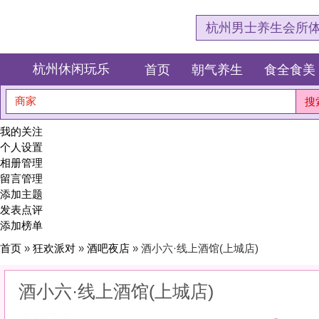
杭州男士养生会所体验网，专注杭
杭州休闲玩乐
首页
朝气养生
食全食美
狂欢派对
商家
搜索
我的关注
个人设置
相册管理
留言管理
添加主题
发表点评
添加榜单
首页
»
狂欢派对
»
酒吧夜店
» 酒小六·线上酒馆(上城店)
酒小六·线上酒馆(上城店)
0
(0)
|
感受:
0
服务:
0
环境:
0
性价比:
0
综合:
|
分类：
狂欢派对
>
酒吧夜店
简介：
微醺的夜，迷离的光。在杯盏碰撞中，遇见另一个真实的自己