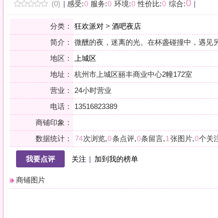
地区：
上城区
地址：
杭州市上城区丽丰商业中心2幢172室
营业：
24小时营业
电话：
13516823389
商铺印象：
数据统计：
74
次浏览,
0
条点评,
0
条留言,
1
张图片,
0
个关注
我要点评
关注
|
加到我的榜单
商铺图片
详情
小贴士：轻声一问，提前确认，从容赴约。是对自己与时光的双重尊重。
会员点评
筛选：
综合
好评
差评
图文
精华
|
排序：
最新点评
最多鲜花
最多回应