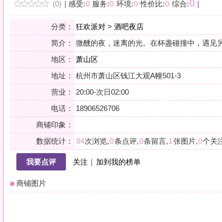
地区：
萧山区
地址：
杭州市萧山区钱江大观A幢501-3
营业：
20:00-次日02:00
电话：
18906526706
商铺印象：
数据统计：
84
次浏览,
0
条点评,
0
条留言,
1
张图片,
0
个关注
我要点评
关注
|
加到我的榜单
商铺图片
详情
小贴士：轻声一问，提前确认，从容赴约。是对自己与时光的双重尊重。
会员点评
筛选：
综合
好评
差评
图文
精华
|
排序：
最新点评
最多鲜花
最多回应