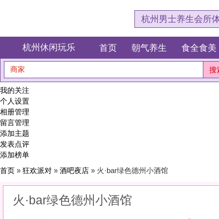
杭州男士养生会所体验网，专注杭
杭州休闲玩乐
首页
朝气养生
食全食美
狂欢派对
商家
搜索
我的关注
个人设置
相册管理
留言管理
添加主题
发表点评
添加榜单
首页
»
狂欢派对
»
酒吧夜店
» 火·bar绿色德州小酒馆
火·bar绿色德州小酒馆
0
(0)
|
感受:
0
服务:
0
环境:
0
性价比:
0
综合:
|
分类：
狂欢派对
>
酒吧夜店
简介：
微醺的夜，迷离的光。在杯盏碰撞中，遇见另一个真实的自己