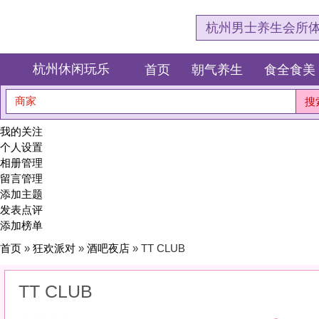
杭州男士养生会所体验网，专注杭
杭州休闲玩乐
首页
朝气养生
食全食美
狂欢派对
商家
搜索
我的关注
个人设置
相册管理
留言管理
添加主题
发表点评
添加榜单
首页
»
狂欢派对
»
酒吧夜店
» TT CLUB
TT CLUB
0
(0)
|
感受:
0
服务:
0
环境:
0
性价比:
0
综合:
|
分类：
狂欢派对
>
酒吧夜店
简介：
微醺的夜，迷离的光。在杯盏碰撞中，遇见另一个真实的自己