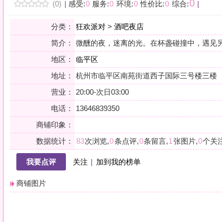
地区：
临平区
地址：
杭州市临平区南苑街道西子国际三号楼三楼
营业：
20:00-次日03:00
电话：
13646839350
商铺印象：
数据统计：
83
次浏览,
0
条点评,
0
条留言,
1
张图片,
0
个关注
我要点评
关注
|
加到我的榜单
商铺图片
详情
小贴士：轻声一问，提前确认，从容赴约。是对自己与时光的双重尊重。
会员点评
筛选：
综合
好评
差评
图文
精华
|
排序：
最新点评
最多鲜花
最多回应