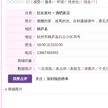
地区：
桐庐县
地址：
杭州市桐庐县白云小区35号
营业：
18:00-次日02:00
电话：
13867469493
商铺印象：
数据统计：
76
次浏览,
0
条点评,
0
条留言,
1
张图片,
0
个关注
我要点评
关注
|
加到我的榜单
商铺图片
详情
小贴士：轻声一问，提前确认，从容赴约。是对自己与时光的双重尊重。
会员点评
筛选：
综合
好评
差评
图文
精华
|
排序：
最新点评
最多鲜花
最多回应