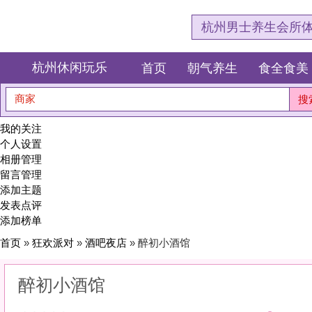
杭州男士养生会所体验网，专注杭
杭州休闲玩乐
首页
朝气养生
食全食美
狂欢派对
商家
搜索
我的关注
个人设置
相册管理
留言管理
添加主题
发表点评
添加榜单
首页
»
狂欢派对
»
酒吧夜店
» 醉初小酒馆
醉初小酒馆
0
(0)
|
感受:
0
服务:
0
环境:
0
性价比:
0
综合:
|
分类：
狂欢派对
>
酒吧夜店
简介：
微醺的夜，迷离的光。在杯盏碰撞中，遇见另一个真实的自己