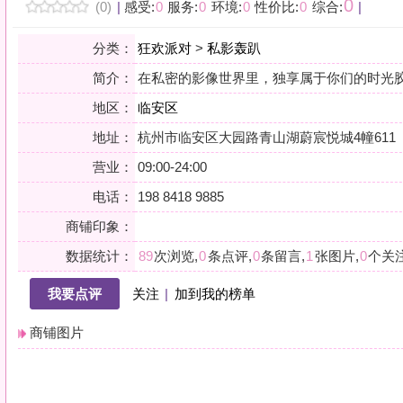
地区：
临安区
地址：
杭州市临安区大园路青山湖蔚宸悦城4幢611
营业：
09:00-24:00
电话：
198 8418 9885
商铺印象：
数据统计：
89
次浏览,
0
条点评,
0
条留言,
1
张图片,
0
个关注
我要点评
关注
|
加到我的榜单
商铺图片
详情
小贴士：轻声一问，提前确认，从容赴约。是对自己与时光的双重尊重。
会员点评
筛选：
综合
好评
差评
图文
精华
|
排序：
最新点评
最多鲜花
最多回应