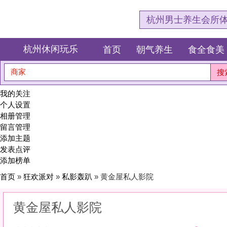
杭州男士养生会所体验网，专注杭
杭州休闲玩乐
首页
朝气养生
食全食美
狂欢派对
商家
搜索
我的关注
个人设置
相册管理
留言管理
添加主题
发表点评
添加榜单
首页
»
狂欢派对
»
私影轰趴
» 黄金屋私人影院
黄金屋私人影院
0
(0)
|
感受:
0
服务:
0
环境:
0
性价比:
0
综合:
|
分类：
狂欢派对
>
私影轰趴
简介：
在私密的影像世界里，独享属于你们的时光胶囊。