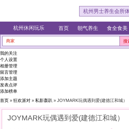
杭州男士养生会所体验网，专注杭
杭州休闲玩乐
首页
朝气养生
食全食美
狂欢派对
商家
搜索
我的关注
个人设置
相册管理
留言管理
添加主题
发表点评
添加榜单
首页
»
狂欢派对
»
私影轰趴
» JOYMARK玩偶遇到爱(建德江和城）
JOYMARK玩偶遇到爱(建德江和城）
0
(0)
|
感受:
0
服务:
0
环境:
0
性价比:
0
综合:
|
分类：
狂欢派对
>
私影轰趴
简介：
在私密的影像世界里，独享属于你们的时光胶囊。