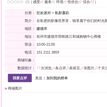
地区：
建德市
地址：
杭州市建德市荷映路江和城购物中心两楼
营业：
10:00-21:00
电话：
151 2111 3859
商铺印象：
数据统计：
77
次浏览,
0
条点评,
0
条留言,
1
张图片,
0
个关注
我要点评
关注
|
加到我的榜单
商铺图片
详情
小贴士：轻声一问，提前确认，从容赴约。是对自己与时光的双重尊重。
会员点评
筛选：
综合
好评
差评
图文
精华
|
排序：
最新点评
最多鲜花
最多回应