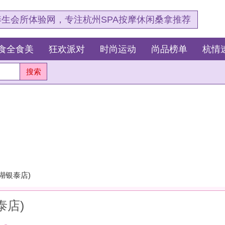
，专注杭州SPA按摩休闲桑拿推荐
狂欢派对
时尚运动
尚品榜单
杭情速报
最新资讯
杭
测
这
我
杭