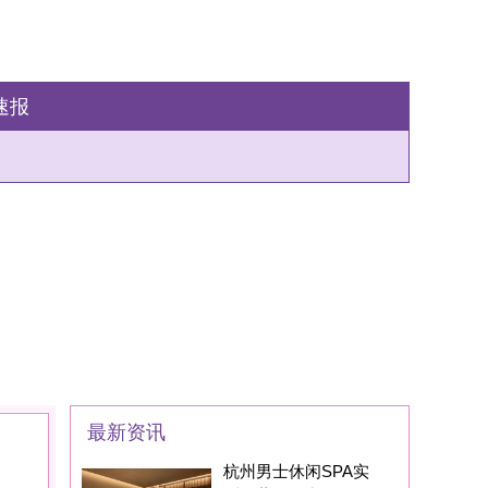
州男士休闲SPA实
：藏在西湖区的
家SPA养生会所现在
身边的朋友基本都
州男士养生丝足SPA