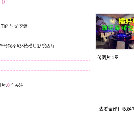
按
在
横店影院西厅
我
上传图片
1图
杭
摩
我
么
杭
摩
[
查看全部
] [
收起/展开
]
现
店
杭
摩
之
钱
[
收起/展开
]
杭
重。
摩
现
要
杭