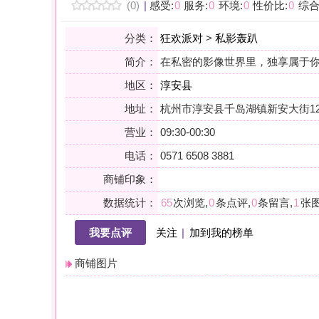
地区：
淳安县
地址：
杭州市淳安县千岛湖镇新安大街125号银泰城8楼
营业：
09:30-00:30
电话：
0571 6508 3881
商铺印象：
数据统计：
65
次浏览,
0
条点评,
0
条留言,
1
张图片,
0
个关注
我要点评
关注
|
加到我的榜单
商铺图片
详情
小贴士：轻声一问，提前确认，从容赴约。是对自己与时光的双重尊
会员点评
筛选：
综合
好评
差评
图文
精华
|
排序：
最新点评
最多鲜花
最多回应