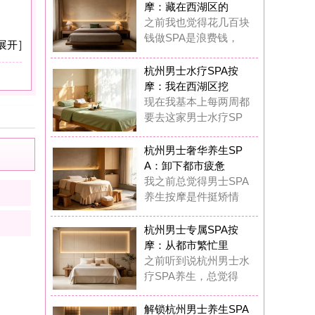
：卸下都市疲惫
之前总觉得男士SPA
生按摩是件挺矫情
州男士专属SPA按
：从都市繁忙里
前听到说杭州男士水
SPA养生，总觉得
锁杭州男士养生SPA
摩：奢享质感
在我真的觉得杭州男
专属水疗SPA完全
锁杭州男士水疗SPA
摩：唤醒疲惫
这一年多踩过杭州男
丝足SPA按摩的坑
漫酌小酒馆
5
浏览,
0
点评