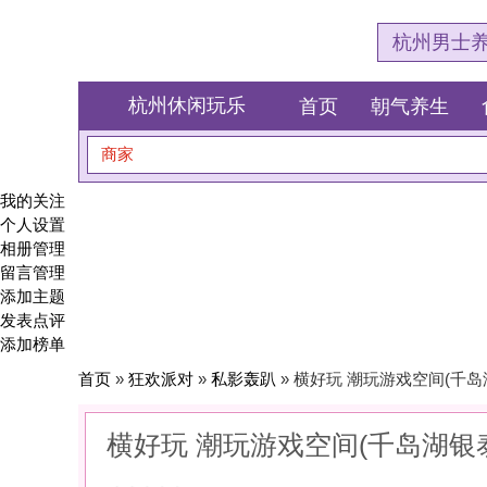
杭州男士养生会所体验网
杭州休闲玩乐
首页
朝气养生
食全食美
商家
搜索
我的关注
个人设置
相册管理
留言管理
添加主题
发表点评
添加榜单
首页
»
狂欢派对
»
私影轰趴
» 横好玩 潮玩游戏空间(千岛湖银泰店)
横好玩 潮玩游戏空间(千岛湖银泰店)
0
(0)
|
感受:
0
服务:
0
环境:
0
性价比:
0
综合:
|
分类：
狂欢派对
>
私影轰趴
简介：
在私密的影像世界里，独享属于你们的时光胶囊。