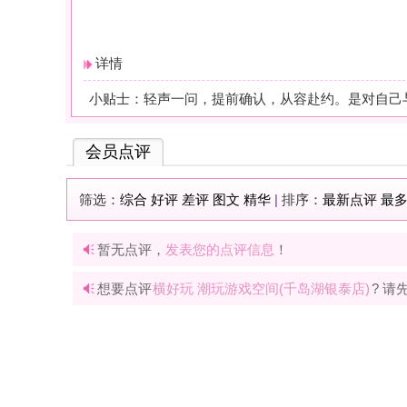
暂无点评，
发表您的点评信息
！
想要点评
横好玩 潮玩游戏空间(千岛湖银泰店)
? 请先
登录
或
快速注册