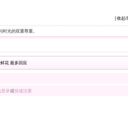
A
我
养
杭
摩
之
疗
解
按
现
士
解
按
我
士
最新商家