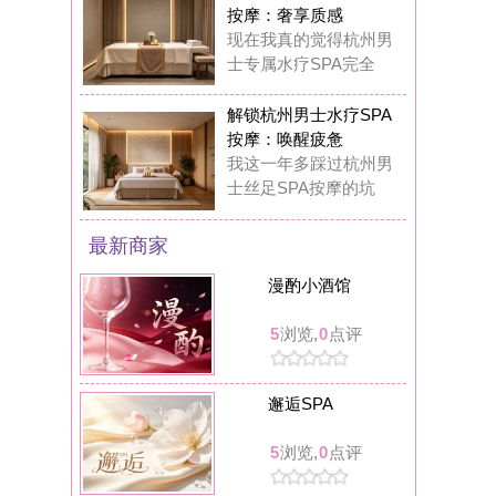
邂逅SPA
5
浏览,
0
点评
米洛克娱乐馆
6
浏览,
0
点评
圆满K歌沐足
8
浏览,
0
点评