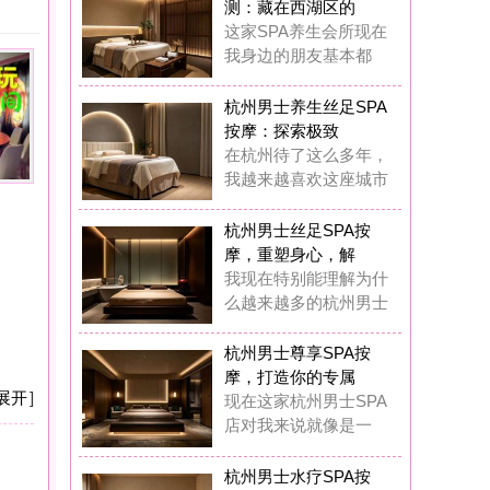
摩：探索极致
杭州待了这么多年，
越来越喜欢这座城市
州男士丝足SPA按
，重塑身心，解
现在特别能理解为什
越来越多的杭州男士
州男士尊享SPA按
，打造你的专属
在这家杭州男士SPA
对我来说就像是一
州男士水疗SPA按
：藏在西湖区的
前我也觉得花几百块
做SPA是浪费钱，
州男士水疗SPA按
：我在西湖区挖
在我基本上每两周都
去这家男士水疗SP
州男士奢华养生SP