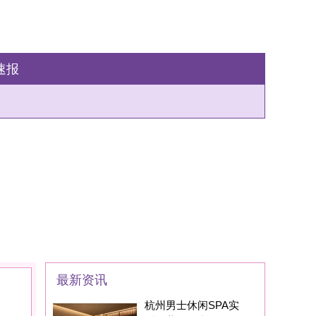
州男士休闲SPA实
：藏在西湖区的
家SPA养生会所现在
身边的朋友基本都
州男士养生丝足SPA