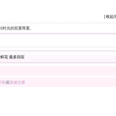
A
我
养
杭
摩
之
疗
解
按
现
士
解
按
我
士
最新商家