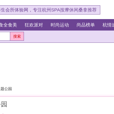
，专注杭州SPA按摩休闲桑拿推荐
狂欢派对
时尚运动
尚品榜单
杭情速报
最新资讯
杭
测
这
我
杭