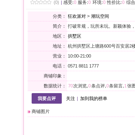
地区：
拱墅区
地址：
杭州拱墅区上塘路600号百安居2楼
营业：
10:00-21:00
电话：
0571 8811 1777
商铺印象：
数据统计：
70
次浏览,
0
条点评,
0
条留言,
1
张图片,
0
个关注
我要点评
关注
|
加到我的榜单
商铺图片
详情
小贴士：轻声一问，提前确认，从容赴约。是对自己与时光的双重尊
会员点评
筛选：
综合
好评
差评
图文
精华
|
排序：
最新点评
最多鲜花
最多回应