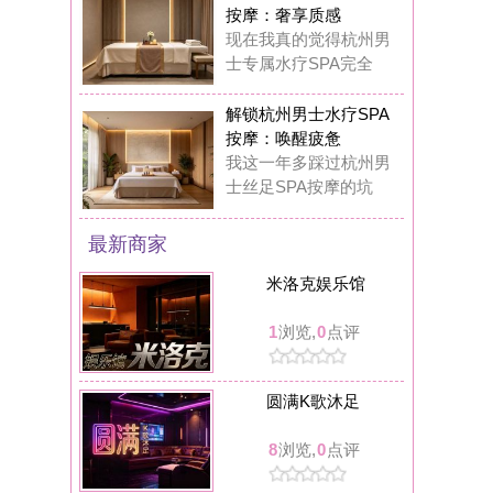
圆满K歌沐足
8
浏览,
0
点评
溪禾养生馆
8
浏览,
0
点评
可拉kola bar餐吧(临安人民广场店)
9
浏览,
0
点评