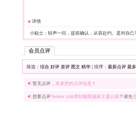
暂无点评，
发表您的点评信息
！
想要点评
Tenker club弹刻极限蹦床主题公园
? 请先
登录
或
快速注册