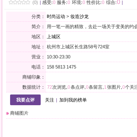
地区：
上城区
地址：
杭州市上城区长生路58号724室
营业：
10:30-23:30
电话：
158 5813 1475
商铺印象：
数据统计：
72
次浏览,
0
条点评,
0
条留言,
1
张图片,
0
个关注
我要点评
关注
|
加到我的榜单
商铺图片
详情
小贴士：轻声一问，提前确认，从容赴约。是对自己与时光的双重尊重。
会员点评
筛选：
综合
好评
差评
图文
精华
|
排序：
最新点评
最多鲜花
最多回应