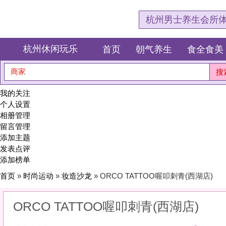
杭州男士养生会所体验网，专注杭
杭州休闲玩乐
首页
朝气养生
食全食美
狂欢派对
商家
搜索
我的关注
个人设置
相册管理
留言管理
添加主题
发表点评
添加榜单
首页
»
时尚运动
»
妆造沙龙
» ORCO TATTOO喔叩刺青(西湖店)
ORCO TATTOO喔叩刺青(西湖店)
0
(0)
|
感受:
0
服务:
0
环境:
0
性价比:
0
综合:
|
分类：
时尚运动
>
妆造沙龙
简介：
用一笔一画的精致，去赴一场关于变美的约会。