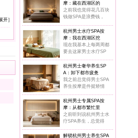
：卸下都市疲惫
之前总觉得男士SPA
生按摩是件挺矫情
州男士专属SPA按
：从都市繁忙里
前听到说杭州男士水
SPA养生，总觉得
锁杭州男士养生SPA
摩：奢享质感
在我真的觉得杭州男
专属水疗SPA完全
锁杭州男士水疗SPA
摩：唤醒疲惫
这一年多踩过杭州男
丝足SPA按摩的坑
圆满K歌沐足
5
浏览,
0
点评