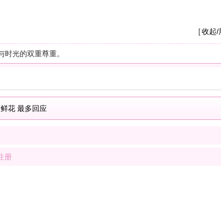
A
我
养
杭
摩
之
疗
解
按
现
士
解
按
我
士
最新商家