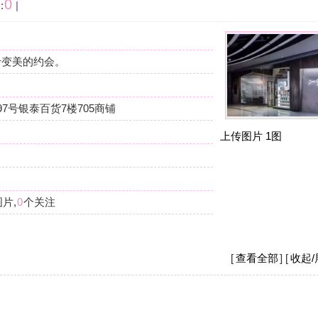
按
在
05商铺
我
上传图片
1图
杭
摩
我
么
杭
摩
[
查看全部
] [
收起/展开
]
现
店
杭
摩
之
钱
[
收起/展开
]
杭
重。
摩
现
要
杭