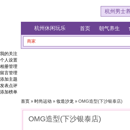
杭州男士养生会所体验网
杭州休闲玩乐
首页
朝气养生
食全食美
商家
搜索
我的关注
个人设置
相册管理
留言管理
添加主题
发表点评
添加榜单
首页
»
时尚运动
»
妆造沙龙
» OMG造型(下沙银泰店)
OMG造型(下沙银泰店)
0
(0)
|
感受:
0
服务:
0
环境:
0
性价比:
0
综合:
|
分类：
时尚运动
>
妆造沙龙
简介：
用一笔一画的精致，去赴一场关于变美的约会。