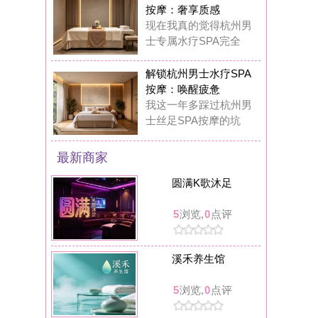
溪禾养生馆
5
浏览,
0
点评
可拉kola bar餐吧(临安人民广场店)
5
浏览,
0
点评
丝舍吾入踩背馆
6
浏览,
0
点评