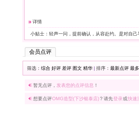
暂无点评，
发表您的点评信息
！
想要点评
OMG造型(下沙银泰店)
? 请先
登录
或
快速注册