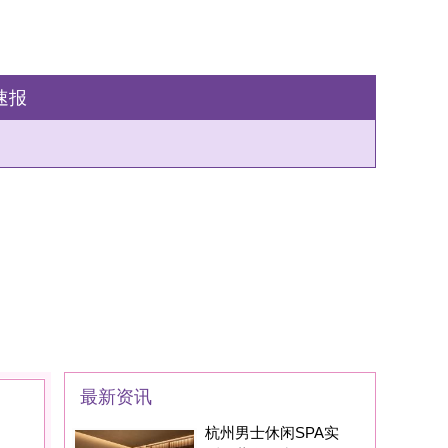
州男士休闲SPA实
：藏在西湖区的
家SPA养生会所现在
身边的朋友基本都
州男士养生丝足SPA