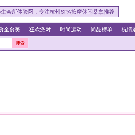
，专注杭州SPA按摩休闲桑拿推荐
狂欢派对
时尚运动
尚品榜单
杭情速报
最新资讯
杭
测
这
我
杭