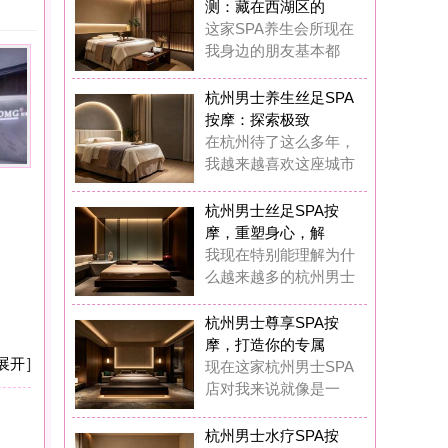
摩：探索极致
杭州待了这么多年，
越来越喜欢这座城市
州男士丝足SPA按
，重塑身心，解
现在特别能理解为什
越来越多的杭州男士
州男士尊享SPA按
，打造你的专属
在这家杭州男士SPA
对我来说就像是一
州男士水疗SPA按
：藏在西湖区的
前我也觉得花几百块
做SPA是浪费钱，
州男士水疗SPA按
：我在西湖区挖
在我基本上每两周都
去这家男士水疗SP
州男士奢华养生SP