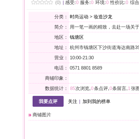
地区：
钱塘区
地址：
杭州市钱塘区下沙街道海达南路397号银泰百货7楼7
营业：
10:00-21:30
电话：
0571 8801 8589
商铺印象：
数据统计：
85
次浏览,
0
条点评,
0
条留言,
1
张图片,
0
个关注
我要点评
关注
|
加到我的榜单
商铺图片
详情
小贴士：轻声一问，提前确认，从容赴约。是对自己与时光的双重尊
会员点评
筛选：
综合
好评
差评
图文
精华
|
排序：
最新点评
最多鲜花
最多回应