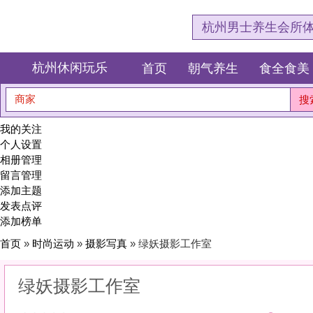
杭州男士养生会所体验网，专注杭
杭州休闲玩乐
首页
朝气养生
食全食美
狂欢派对
商家
搜索
我的关注
个人设置
相册管理
留言管理
添加主题
发表点评
添加榜单
首页
»
时尚运动
»
摄影写真
» 绿妖摄影工作室
绿妖摄影工作室
0
(0)
|
感受:
0
服务:
0
环境:
0
性价比:
0
综合:
|
分类：
时尚运动
>
摄影写真
简介：
定格瞬间，封存永恒。用镜头捕捉你最动人的角度，把时光装