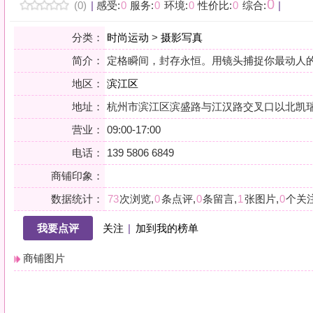
地区：
滨江区
地址：
杭州市滨江区滨盛路与江汉路交叉口以北凯瑞金座702
营业：
09:00-17:00
电话：
139 5806 6849
商铺印象：
数据统计：
73
次浏览,
0
条点评,
0
条留言,
1
张图片,
0
个关注
我要点评
关注
|
加到我的榜单
商铺图片
详情
小贴士：轻声一问，提前确认，从容赴约。是对自己与时光的双重尊重。
会员点评
筛选：
综合
好评
差评
图文
精华
|
排序：
最新点评
最多鲜花
最多回应