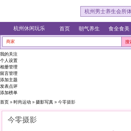
杭州男士养生会所体验网，专注杭
杭州休闲玩乐
首页
朝气养生
食全食美
狂欢派对
商家
搜索
我的关注
个人设置
相册管理
留言管理
添加主题
发表点评
添加榜单
首页
»
时尚运动
»
摄影写真
» 今零摄影
今零摄影
0
(0)
|
感受:
0
服务:
0
环境:
0
性价比:
0
综合:
|
分类：
时尚运动
>
摄影写真
简介：
定格瞬间，封存永恒。用镜头捕捉你最动人的角度，把时光装