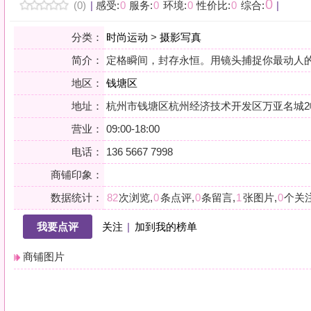
地区：
钱塘区
地址：
杭州市钱塘区杭州经济技术开发区万亚名城2幢407室
营业：
09:00-18:00
电话：
136 5667 7998
商铺印象：
数据统计：
82
次浏览,
0
条点评,
0
条留言,
1
张图片,
0
个关注
我要点评
关注
|
加到我的榜单
商铺图片
详情
小贴士：轻声一问，提前确认，从容赴约。是对自己与时光的双重尊重。
会员点评
筛选：
综合
好评
差评
图文
精华
|
排序：
最新点评
最多鲜花
最多回应