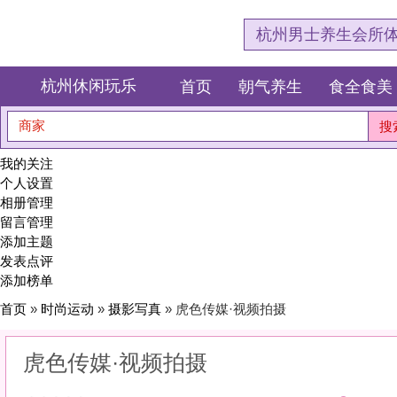
杭州男士养生会所体验网，专注杭
杭州休闲玩乐
首页
朝气养生
食全食美
狂欢派对
商家
搜索
我的关注
个人设置
相册管理
留言管理
添加主题
发表点评
添加榜单
首页
»
时尚运动
»
摄影写真
» 虎色传媒·视频拍摄
虎色传媒·视频拍摄
0
(0)
|
感受:
0
服务:
0
环境:
0
性价比:
0
综合:
|
分类：
时尚运动
>
摄影写真
简介：
定格瞬间，封存永恒。用镜头捕捉你最动人的角度，把时光装