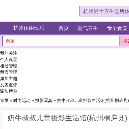
杭州男士养生会所体验网，专注杭
杭州休闲玩乐
首页
朝气养生
食全食美
狂欢派对
商家
搜索
我的关注
个人设置
相册管理
留言管理
添加主题
发表点评
添加榜单
首页
»
时尚运动
»
摄影写真
» 奶牛叔叔儿童摄影生活馆(杭州桐庐县)
奶牛叔叔儿童摄影生活馆(杭州桐庐县)
0
(0)
|
感受:
0
服务:
0
环境:
0
性价比:
0
综合:
|
分类：
时尚运动
>
摄影写真
简介：
定格瞬间，封存永恒。用镜头捕捉你最动人的角度，把时光装