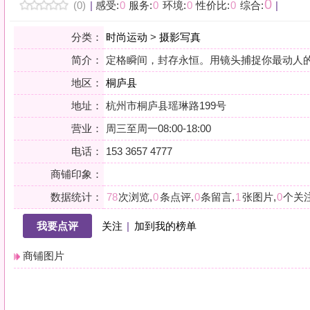
地区：
桐庐县
地址：
杭州市桐庐县瑶琳路199号
营业：
周三至周一08:00-18:00
电话：
153 3657 4777
商铺印象：
数据统计：
78
次浏览,
0
条点评,
0
条留言,
1
张图片,
0
个关注
我要点评
关注
|
加到我的榜单
商铺图片
详情
小贴士：轻声一问，提前确认，从容赴约。是对自己与时光的双重尊重。
会员点评
筛选：
综合
好评
差评
图文
精华
|
排序：
最新点评
最多鲜花
最多回应