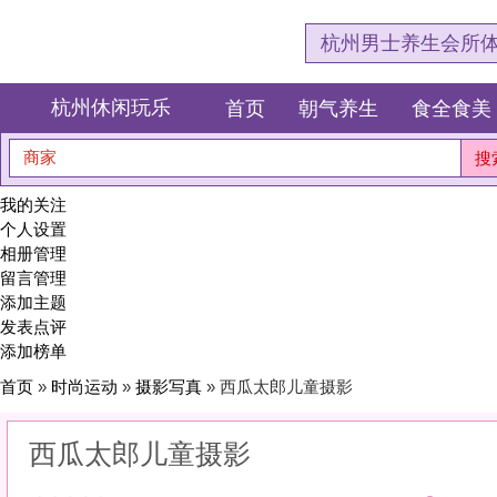
杭州男士养生会所体验网，专注杭
杭州休闲玩乐
首页
朝气养生
食全食美
狂欢派对
商家
搜索
我的关注
个人设置
相册管理
留言管理
添加主题
发表点评
添加榜单
首页
»
时尚运动
»
摄影写真
» 西瓜太郎儿童摄影
西瓜太郎儿童摄影
0
(0)
|
感受:
0
服务:
0
环境:
0
性价比:
0
综合:
|
分类：
时尚运动
>
摄影写真
简介：
定格瞬间，封存永恒。用镜头捕捉你最动人的角度，把时光装