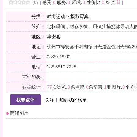
地区：
淳安县
地址：
杭州市淳安县千岛湖镇阳光路金色阳光5幢202号
营业：
08:30-18:00
电话：
189 6810 2228
商铺印象：
数据统计：
77
次浏览,
0
条点评,
0
条留言,
1
张图片,
0
个关注
我要点评
关注
|
加到我的榜单
商铺图片
详情
小贴士：轻声一问，提前确认，从容赴约。是对自己与时光的双重尊重。
会员点评
筛选：
综合
好评
差评
图文
精华
|
排序：
最新点评
最多鲜花
最多回应