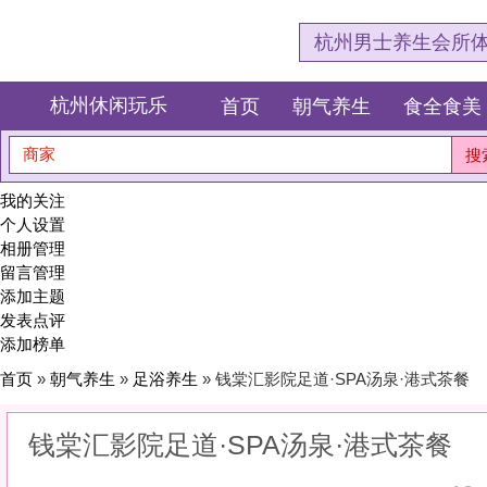
杭州男士养生会所体验网，专注杭
杭州休闲玩乐
首页
朝气养生
食全食美
狂欢派对
商家
搜索
我的关注
个人设置
相册管理
留言管理
添加主题
发表点评
添加榜单
首页
»
朝气养生
»
足浴养生
» 钱棠汇影院足道·SPA汤泉·港式茶餐
钱棠汇影院足道·SPA汤泉·港式茶餐
10
(1)
|
感受:
10
服务:
10
环境:
10
性价比:
10
综合:
|
分类：
朝气养生
>
足浴养生
简介：
用一场酣畅淋漓的足疗按压，重现巅峰状态。