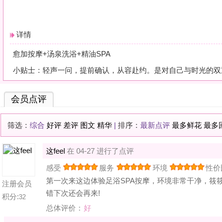
筛选：
综合
好评
差评
图文
精华
|
排序：
最新点评
最多鲜花
最多回应
这feel
在 04-27 进行了点评
感受
服务
环境
性价比
第一次来这边体验足浴SPA按摩，环境非常干净，筱筱技师给我做的
注册会员
错下次还会再来!
积分:
32
总体评价：
好
想要点评
钱棠汇影院足道·SPA汤泉·港式茶餐
? 请先
登录
或
快速注册