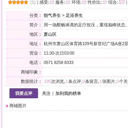
地区：
萧山区
地址：
杭州市萧山区体育路109号新世纪广场A座2层
营业：
11:30-次日03:00
电话：
0571 8258 8333
商铺印象：
数据统计：
195
次浏览,
1
条点评,
0
条留言,
1
张图片,
0
个关注
我要点评
关注
|
加到我的榜单
商铺图片
详情
愈加按摩+汤泉洗浴+精油SPA
小贴士：轻声一问，提前确认，从容赴约。是对自己与时光的双重尊重。
会员点评