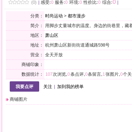
地区：
萧山区
地址：
杭州萧山区新街街道通城路598号
营业：
全天开放
商铺印象：
数据统计：
107
次浏览,
0
条点评,
0
条留言,
1
张图片,
0
个关注
我要点评
关注
|
加到我的榜单
商铺图片
详情
小贴士：轻声一问，提前确认，从容赴约。是对自己与时光的双重尊重。
会员点评
筛选：
综合
好评
差评
图文
精华
|
排序：
最新点评
最多鲜花
最多回应