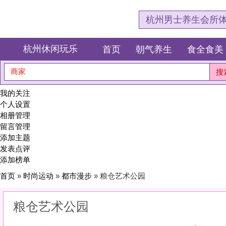
杭州男士养生会所体验网，专注杭
杭州休闲玩乐
首页
朝气养生
食全食美
狂欢派对
商家
搜索
我的关注
个人设置
相册管理
留言管理
添加主题
发表点评
添加榜单
首页
»
时尚运动
»
都市漫步
» 粮仓艺术公园
粮仓艺术公园
0
(0)
|
感受:
0
服务:
0
环境:
0
性价比:
0
综合:
|
分类：
时尚运动
>
都市漫步
简介：
用脚步丈量城市的温度。身边的街巷里，藏着最治愈的风景。