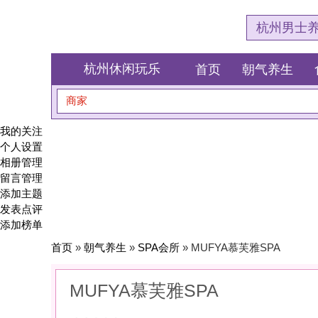
杭州男士养生会所体验网
杭州休闲玩乐
首页
朝气养生
食全食美
商家
搜索
我的关注
个人设置
相册管理
留言管理
添加主题
发表点评
添加榜单
首页
»
朝气养生
»
SPA会所
» MUFYA慕芙雅SPA
MUFYA慕芙雅SPA
0
(0)
|
感受:
0
服务:
0
环境:
0
性价比:
0
综合:
|
分类：
朝气养生
>
SPA会所
简介：
在精油与指尖的抚摸中，找回身体的柔软与久违的