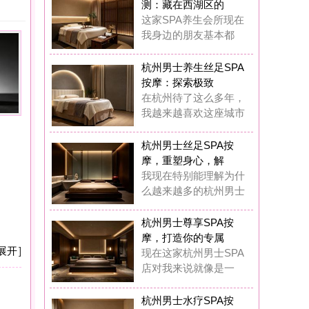
摩：探索极致
杭州待了这么多年，
越来越喜欢这座城市
州男士丝足SPA按
，重塑身心，解
现在特别能理解为什
越来越多的杭州男士
州男士尊享SPA按
，打造你的专属
在这家杭州男士SPA
对我来说就像是一
州男士水疗SPA按
：藏在西湖区的
前我也觉得花几百块
做SPA是浪费钱，
州男士水疗SPA按
：我在西湖区挖
在我基本上每两周都
去这家男士水疗SP
州男士奢华养生SP