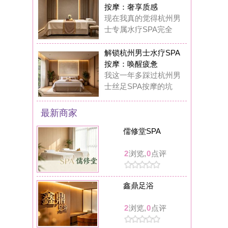
鑫鼎足浴
2
浏览,
0
点评
月见养生馆
2
浏览,
0
点评
漫酌小酒馆
7
浏览,
0
点评