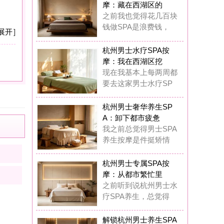
：卸下都市疲惫
之前总觉得男士SPA
生按摩是件挺矫情
州男士专属SPA按
：从都市繁忙里
前听到说杭州男士水
SPA养生，总觉得
锁杭州男士养生SPA
摩：奢享质感
在我真的觉得杭州男
专属水疗SPA完全
锁杭州男士水疗SPA
摩：唤醒疲惫
这一年多踩过杭州男
丝足SPA按摩的坑
儒修堂SPA
2
浏览,
0
点评