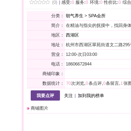
地区：
西湖区
地址：
杭州市西湖区翠苑街道文二路295号
营业：
12:00-次日03:00
电话：
18606672844
商铺印象：
数据统计：
70
次浏览,
0
条点评,
0
条留言,
1
张图片,
0
个关注
我要点评
关注
|
加到我的榜单
商铺图片
详情
喃氏意境·私人订制SPA
小贴士：轻声一问，提前确认，从容赴约。是对自己与时光的双重尊
会员点评