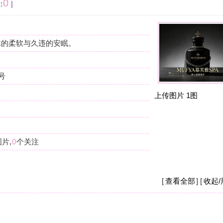
按
在
我
上传图片
1图
杭
摩
我
么
杭
摩
[
查看全部
] [
收起/展开
]
现
店
杭
摩
之
钱
[
收起/展开
]
杭
摩
重。
现
要
杭