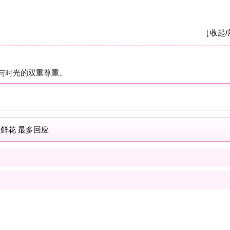
A
我
养
杭
摩
之
疗
解
按
现
士
解
按
我
士
最新商家