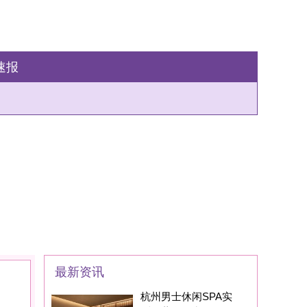
州男士休闲SPA实
：藏在西湖区的
家SPA养生会所现在
身边的朋友基本都
州男士养生丝足SPA