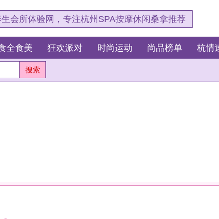
，专注杭州SPA按摩休闲桑拿推荐
狂欢派对
时尚运动
尚品榜单
杭情速报
最新资讯
杭
测
这
我
安眠。
杭