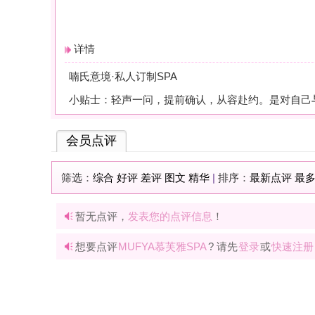
筛选：
综合
好评
差评
图文
精华
|
排序：
最新点评
最多鲜花
最多回应
暂无点评，
发表您的点评信息
！
想要点评
MUFYA慕芙雅SPA
? 请先
登录
或
快速注册