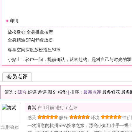
会员点评
筛选：
综合
好评
差评
图文
精华
|
排序：
最新点评
最多鲜花
最多回应
青嵩
在 1月前 进行了点评
感受
服务
环境
性价比
一次满意的杭州SPA按摩之旅，漂亮小姐姐小手一搭上来就知道是练
注册会员
感一下子就出来了但又能忍得住。按完之后感觉脚底板像被重新激活了
积分:
30
总体评价：
好
想要点评
初念柔舞养生SPA
? 请先
登录
或
快速注册