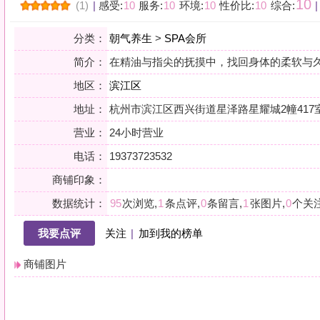
地区：
滨江区
地址：
杭州市滨江区西兴街道星泽路星耀城2幢417室
营业：
24小时营业
电话：
19373723532
商铺印象：
数据统计：
95
次浏览,
1
条点评,
0
条留言,
1
张图片,
0
个关注
我要点评
关注
|
加到我的榜单
商铺图片
详情
放松身心|全身推拿按摩
全身精油SPA|舒缓放松
尊享空间深度放松指压SPA
小贴士：轻声一问，提前确认，从容赴约。是对自己与时光的双重尊重。