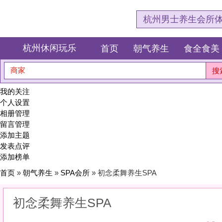
杭州男士养生会所体验网，专注杭
杭州休闲玩乐
首页
朝气养生
食全食美
狂欢派对
商家
搜索
我的关注
个人设置
相册管理
留言管理
添加主题
发表点评
添加榜单
首页
»
朝气养生
»
SPA会所
» 初念柔舞养生SPA
初念柔舞养生SPA
10
(1)
|
感受:
10
服务:
10
环境:
10
性价比:
10
综合:
|
分类：
朝气养生
>
SPA会所
简介：
在精油与指尖的抚摸中，找回身体的柔软与久违的安眠。